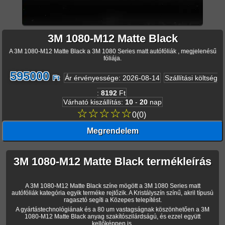
3M 1080-M12 Matte Black
A 3M 1080-M12 Matte Black a 3M 1080 Series matt autófóliák , megjelenésű
fóliája.
595000
Ft
Ár érvényessége
:
2026-08-14
Szállítási költség
:
8192
Ft
Várható kiszállítás
:
10
-
20
nap
☆☆☆☆☆
0
(
0
)
Megrendelem
3M 1080-M12 Matte Black termékleírás
A 3M 1080-M12 Matte Black színe mögött a 3M 1080 Series matt
autófóliák kategória egyik terméke rejtőzik. A Kristályszín színű, akril típusú
ragasztó segíti a Közepes telepítést.
A gyártástechnológiának és a 80 um vastagságnak köszönhetően a 3M
1080-M12 Matte Black anyag szakítószilárdságú, és ezzel együtt
kellőképpen is.