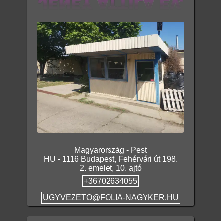
Magyarország
-
Pest
HU
-
1116
Budapest
,
Fehérvári út 198.
2. emelet, 10. ajtó
+36702634055
UGYVEZETO@FOLIA-NAGYKER.HU