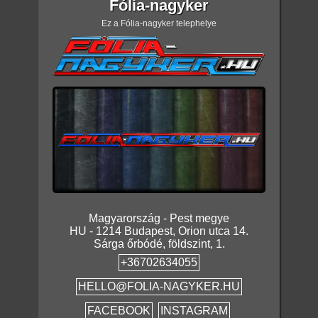
Fólia-nagyker
Ez a Fólia-nagyker telephelye
Magyarország
-
Pest megye
HU
-
1214
Budapest
,
Orion utca 14.
Sárga őrbódé, földszint, 1.
+36702634055
HELLO@FOLIA-NAGYKER.HU
FACEBOOK
INSTAGRAM