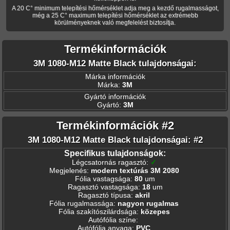
A 20 C° minimum telepítési hőmérséklet adja meg a kezdő rugalmasságot,
még a 25 C° maximum telepítési hőmérséklet az extrémebb
körülményeknek való megfelelést biztosítja.
Termékinformációk
3M 1080-M12 Matte Black tulajdonságai:
Márka információk
Márka:
3M
Gyártó információk
Gyártó:
3M
Termékinformációk #2
3M 1080-M12 Matte Black tulajdonságai: #2
Specifikus tulajdonságok:
Légcsatornás ragasztó
:
✓
Megjelenés
:
modern textúrás 3M 2080
Fólia vastagsága
:
80
um
Ragasztó vastagsága
:
18
um
Ragasztó típusa
:
akril
Fólia rugalmassága
:
nagyon rugalmas
Fólia szakítószilárdsága
:
közepes
Autófólia színe
:
Autófólia anyaga
:
PVC