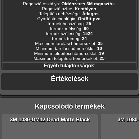
Ragasztó osztálya
:
Oldószeres 3M ragasztók
Ragasztó színe
:
Kristályos
Telepítés nehézsége
:
Átlagos
Gyártástechnológia
:
Öntött pvc
Termék hosszúság
:
25
Termék mélység
:
90
Termék szélesség
:
1524
Termék tömeg
:
24
Maximum tárolási hőmérséklet
:
35
Minimum tárolási hőmérséklet
:
10
Minimum telepítési hőmérséklet
:
19
Maximum telepítési hőmérséklet
:
25
Egyéb tulajdonságok:
Értékelések
Kapcsolódó termékek
3M 1080-DM12 Dead Matte Black
3M 1080