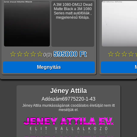
A 3M 1080-DM12 Dead
Matte Black a 3M 1080
Series matt autófóliák ,
megjelenésű fóliája.
☆☆☆☆☆
595000 Ft
☆☆☆☆
0
(
0
)
Megnyitás
Jéney Attila
Adószám
69775220-1-43
Jéney Attila munkásságának csodálatos életútját nem itt
meséljük el.