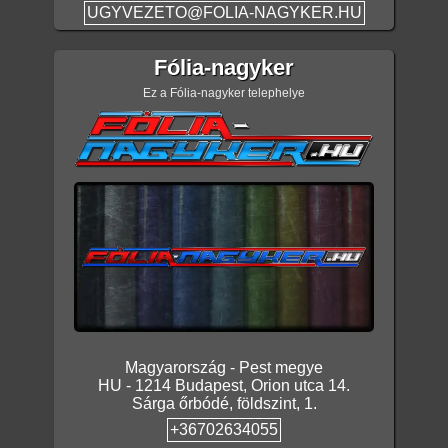
UGYVEZETO@FOLIA-NAGYKER.HU
Fólia-nagyker
Ez a Fólia-nagyker telephelye
Magyarország
-
Pest megye
HU
-
1214
Budapest
,
Orion utca 14.
Sárga őrbódé, földszint, 1.
+36702634055