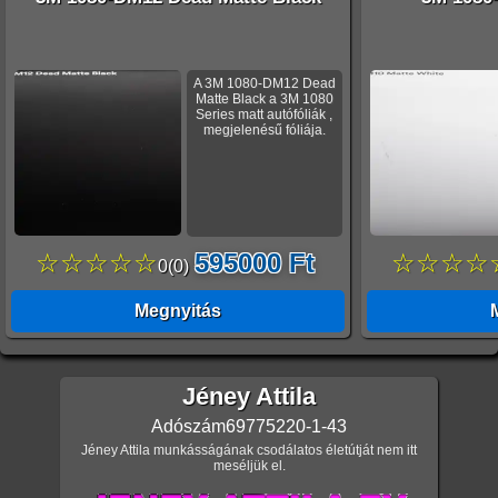
A 3M 1080-DM12 Dead
Matte Black a 3M 1080
Series matt autófóliák ,
megjelenésű fóliája.
☆☆☆☆☆
595000 Ft
☆☆☆☆
0
(
0
)
Megnyitás
Jéney Attila
Adószám
69775220-1-43
Jéney Attila munkásságának csodálatos életútját nem itt
meséljük el.