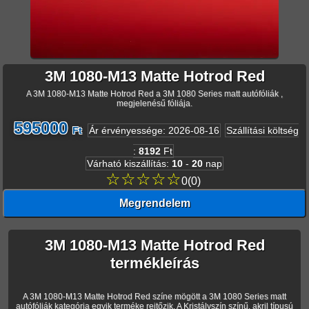
3M 1080-M13 Matte Hotrod Red
A 3M 1080-M13 Matte Hotrod Red a 3M 1080 Series matt autófóliák ,
megjelenésű fóliája.
595000
Ft
Ár érvényessége
:
2026-08-16
Szállítási költség
:
8192
Ft
Várható kiszállítás
:
10
-
20
nap
☆☆☆☆☆
0
(
0
)
Megrendelem
3M 1080-M13 Matte Hotrod Red
termékleírás
A 3M 1080-M13 Matte Hotrod Red színe mögött a 3M 1080 Series matt
autófóliák kategória egyik terméke rejtőzik. A Kristályszín színű, akril típusú