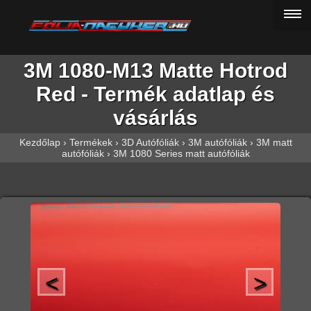
3M 1080-M13 Matte Hotrod
Red - Termék adatlap és
vásárlás
Kezdőlap
›
Termékek
›
3D Autófóliák
›
3M autófóliák
›
3M matt
autófóliák
›
3M 1080 Series matt autófóliák
<
>