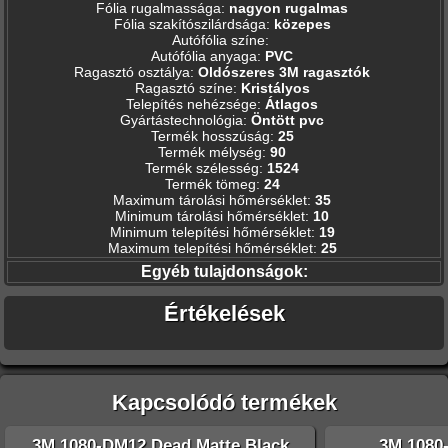
Fólia rugalmassága
:
nagyon rugalmas
Fólia szakítószilárdsága
:
közepes
Autófólia színe
:
Autófólia anyaga
:
PVC
Ragasztó osztálya
:
Oldószeres 3M ragasztók
Ragasztó színe
:
Kristályos
Telepítés nehézsége
:
Átlagos
Gyártástechnológia
:
Öntött pvc
Termék hosszúság
:
25
Termék mélység
:
90
Termék szélesség
:
1524
Termék tömeg
:
24
Maximum tárolási hőmérséklet
:
35
Minimum tárolási hőmérséklet
:
10
Minimum telepítési hőmérséklet
:
19
Maximum telepítési hőmérséklet
:
25
Egyéb tulajdonságok:
Értékelések
Kapcsolódó termékek
3M 1080-DM12 Dead Matte Black
3M 1080