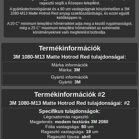
ragasztó segíti a Közepes telepítést.
A gyártástechnológiának és a 80 um vastagságnak köszönhetően a 3M
1080-M13 Matte Hotrod Red anyag szakítószilárdságú, és ezzel együtt
kellőképpen is.
A 20 C° minimum telepítési hőmérséklet adja meg a kezdő rugalmasságot,
még a 25 C° maximum telepítési hőmérséklet az extrémebb
körülményeknek való megfelelést biztosítja.
Termékinformációk
3M 1080-M13 Matte Hotrod Red tulajdonságai:
Márka információk
Márka:
3M
Gyártó információk
Gyártó:
3M
Termékinformációk #2
3M 1080-M13 Matte Hotrod Red tulajdonságai: #2
Specifikus tulajdonságok:
Légcsatornás ragasztó
:
✓
Megjelenés
:
modern textúrás 3M 2080
Fólia vastagsága
:
80
um
Ragasztó vastagsága
:
18
um
Ragasztó típusa
:
akril