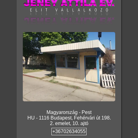
Magyarország
-
Pest
HU
-
1116
Budapest
,
Fehérvári út 198.
2. emelet, 10. ajtó
+36702634055