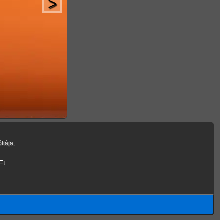
>
liája.
Ft