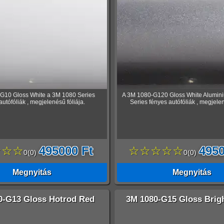
G10 Gloss White a 3M 1080 Series
A 3M 1080-G120 Gloss White Alumin
autófóliák , megjelenésű fóliája.
Series fényes autófóliák , megjelen
☆☆☆
495000 Ft
☆☆☆☆☆
4950
0
(
0
)
0
(
0
)
Megnyitás
Megnyitás
0-G13 Gloss Hotrod Red
3M 1080-G15 Gloss Brigh