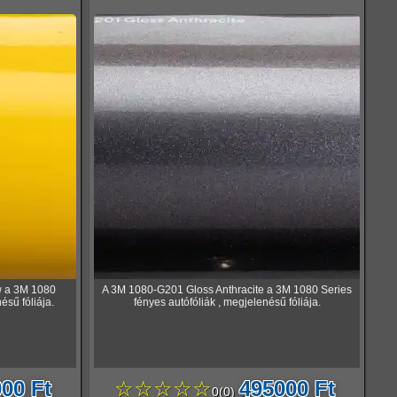
w a 3M 1080
A 3M 1080-G201 Gloss Anthracite a 3M 1080 Series
ésű fóliája.
fényes autófóliák , megjelenésű fóliája.
00 Ft
☆☆☆☆☆
495000 Ft
0
(
0
)