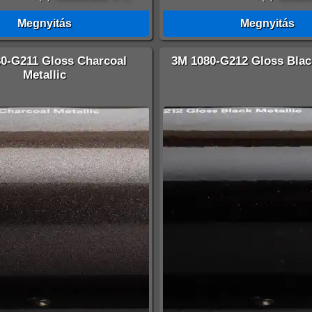
Megnyitás
Megnyitás
0-G211 Gloss Charcoal
3M 1080-G212 Gloss Black
Metallic