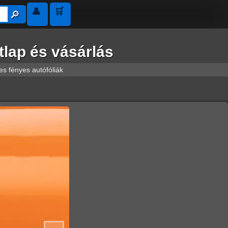
👤
🛒
🔎︎
lap és vásárlás
s fényes autófóliák