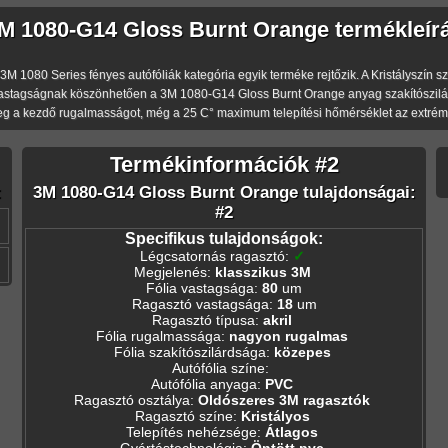
M 1080-G14 Gloss Burnt Orange termékleír
1080 Series fényes autófóliák kategória egyik terméke rejtőzik. A Kristályszín színű
astagságnak köszönhetően a 3M 1080-G14 Gloss Burnt Orange anyag szakítószilárd
eg a kezdő rugalmasságot, még a 25 C° maximum telepítési hőmérséklet az extréme
Termékinformációk #2
:
3M 1080-G14 Gloss Burnt Orange tulajdonságai:
#2
Specifikus tulajdonságok:
Légcsatornás ragasztó
:
✓
Megjelenés
:
klasszikus 3M
Fólia vastagsága
:
80
um
Ragasztó vastagsága
:
18
um
Ragasztó típusa
:
akril
Fólia rugalmassága
:
nagyon rugalmas
Fólia szakítószilárdsága
:
közepes
Autófólia színe
:
Autófólia anyaga
:
PVC
Ragasztó osztálya
:
Oldószeres 3M ragasztók
Ragasztó színe
:
Kristályos
Telepítés nehézsége
:
Átlagos
Gyártástechnológia
:
Öntött pvc