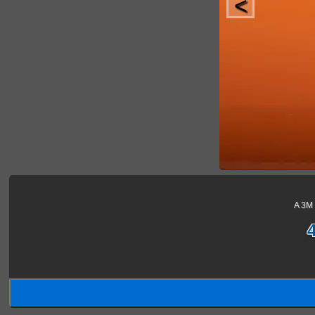
<
A 3M 