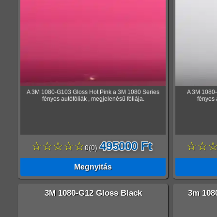
A 3M 1080-G103 Gloss Hot Pink a 3M 1080 Series
A 3M 1080-
fényes autófóliák , megjelenésű fóliája.
fényes 
☆☆☆☆☆
495000 Ft
☆☆
0
(
0
)
Megnyitás
3M 1080-G12 Gloss Black
3m 108