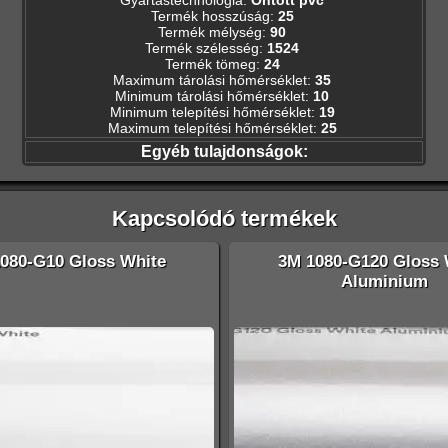
Termék hosszúság
:
25
Termék mélység
:
90
Termék szélesség
:
1524
Termék tömeg
:
24
Maximum tárolási hőmérséklet
:
35
Minimum tárolási hőmérséklet
:
10
Minimum telepítési hőmérséklet
:
19
Maximum telepítési hőmérséklet
:
25
Egyéb tulajdonságok:
Kapcsolódó termékek
080-G10 Gloss White
3M 1080-G120 Gloss 
Aluminium