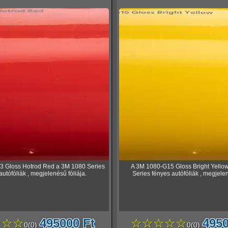
3 Gloss Hotrod Red a 3M 1080 Series
A 3M 1080-G15 Gloss Bright Yello
autófóliák , megjelenésű fóliája.
Series fényes autófóliák , megjelen
☆☆☆
495000 Ft
☆☆☆☆☆
4950
0
(
0
)
0
(
0
)