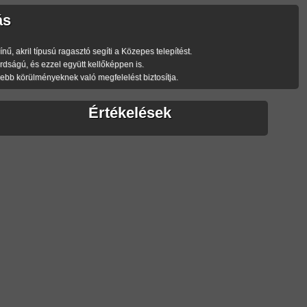
ás
, akril típusú ragasztó segíti a Közepes telepítést.
ságú, és ezzel együtt kellőképpen is.
bb körülményeknek való megfelelést biztosítja.
Értékelések