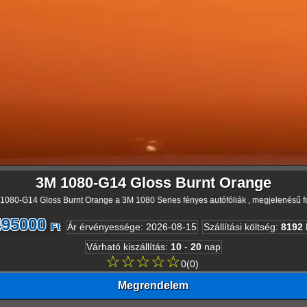
3M 1080-G14 Gloss Burnt Orange
1080-G14 Gloss Burnt Orange a 3M 1080 Series fényes autófóliák , megjelenésű fó
495000
Ft
Ár érvényessége
:
2026-08-15
Szállítási költség
:
8192
Várható kiszállítás
:
10
-
20
nap
☆☆☆☆☆
0
(
0
)
Megrendelem