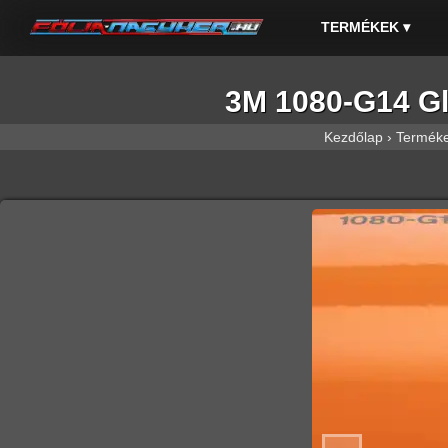
TERMÉKEK
▾
3M 1080-G14 Gl
Kezdőlap
›
Termék