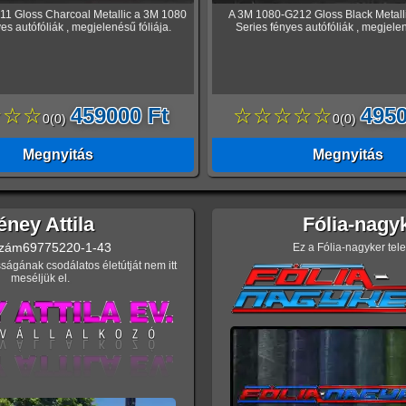
1 Gloss Charcoal Metallic a 3M 1080
A 3M 1080-G212 Gloss Black Metall
es autófóliák , megjelenésű fóliája.
Series fényes autófóliák , megjelen
☆☆☆
459000 Ft
☆☆☆☆☆
4950
0
(
0
)
0
(
0
)
Megnyitás
Megnyitás
éney Attila
Fólia-nagy
zám
69775220-1-43
Ez a Fólia-nagyker tel
ságának csodálatos életútját nem itt
meséljük el.