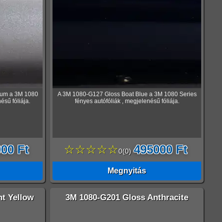
ium a 3M 1080
A 3M 1080-G127 Gloss Boat Blue a 3M 1080 Series
ésű fóliája.
fényes autófóliák , megjelenésű fóliája.
00 Ft
☆☆☆☆☆
495000 Ft
0
(
0
)
Megnyitás
t Yellow
3M 1080-G201 Gloss Anthracite