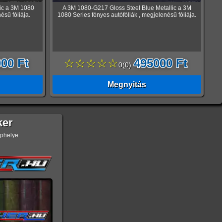
ic a 3M 1080
A 3M 1080-G217 Gloss Steel Blue Metallic a 3M
ésű fóliája.
1080 Series fényes autófóliák , megjelenésű fóliája.
00 Ft
☆☆☆☆☆
495000 Ft
0
(
0
)
Megnyitás
ker
ephelye