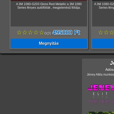
A 3M 1080-G203 Gloss Red Metallic a 3M 1080
A 3M 1080-G21
Series fényes autófóliák , megjelenésű fóliája.
Series fény
☆☆☆☆☆
495000 Ft
☆☆
0
(
0
)
Megnyitás
J
Adós
Jéney Attila munkás