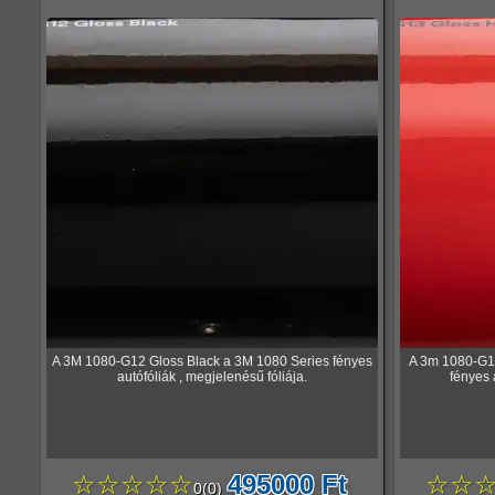
A 3M 1080-G12 Gloss Black a 3M 1080 Series fényes
A 3m 1080-G1
autófóliák , megjelenésű fóliája.
fényes 
☆☆☆☆☆
495000 Ft
☆☆
0
(
0
)