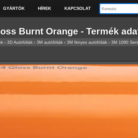
GYÁRTÓK
HÍREK
KAPCSOLAT
oss Burnt Orange - Termék adat
ek
›
3D Autófóliák
›
3M autófóliák
›
3M fényes autófóliák
›
3M 1080 Serie