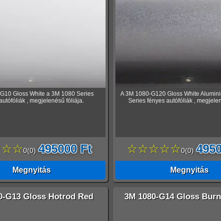
G10 Gloss White a 3M 1080 Series
A 3M 1080-G120 Gloss White Alumin
autófóliák , megjelenésű fóliája.
Series fényes autófóliák , megjelen
☆☆☆
495000 Ft
☆☆☆☆☆
4950
0
(
0
)
0
(
0
)
Megnyitás
Megnyitás
0-G13 Gloss Hotrod Red
3M 1080-G14 Gloss Burn