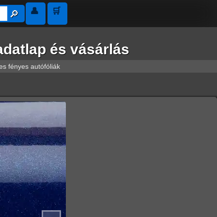
👤
🛒
🔎︎
adatlap és vásárlás
s fényes autófóliák