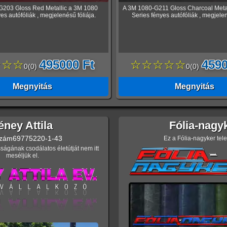
G203 Gloss Red Metallic a 3M 1080
A 3M 1080-G211 Gloss Charcoal Meta
es autófóliák , megjelenésű fóliája.
Series fényes autófóliák , megjelen
☆☆☆
495000 Ft
☆☆☆☆☆
4590
0
(
0
)
0
(
0
)
Megnyitás
Megnyitás
éney Attila
Fólia-nagy
zám
69775220-1-43
Ez a Fólia-nagyker tel
ságának csodálatos életútját nem itt
meséljük el.