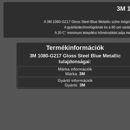
3M 1
A 3M 1080-G217 Gloss Steel Blue Metallic színe mögött a
A gyártástechnológiának és a 80 um vasta
A 20 C° minimum telepítési hőmérséklet adja m
Termékinformációk
3M 1080-G217 Gloss Steel Blue Metallic
tulajdonságai:
Márka információk
Márka:
3M
Gyártó információk
Gyártó:
3M