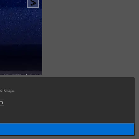
>
 fóliája.
Ft