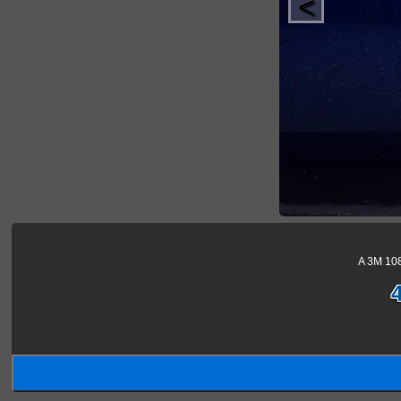
<
A 3M 108