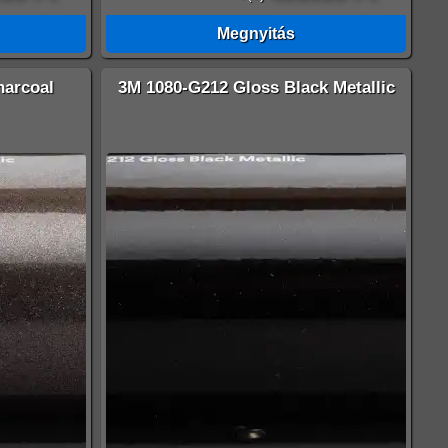
Megnyitás
harcoal
3M 1080-G212 Gloss Black Metallic