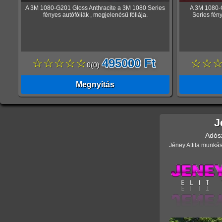
A 3M 1080-G201 Gloss Anthracite a 3M 1080 Series
A 3M 1080-
fényes autófóliák , megjelenésű fóliája.
Series fény
☆☆☆☆☆
495000 Ft
☆☆
0
(
0
)
Megnyitás
J
Adós
Jéney Attila munkás