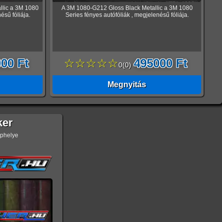
llic a 3M 1080
A 3M 1080-G212 Gloss Black Metallic a 3M 1080
ésű fóliája.
Series fényes autófóliák , megjelenésű fóliája.
00 Ft
☆☆☆☆☆
495000 Ft
0
(
0
)
Megnyitás
ker
ephelye