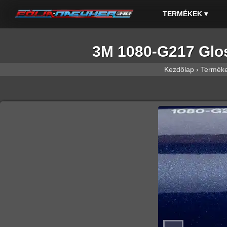
TERMÉKEK
▾
3M 1080-G217 Gloss
Kezdőlap
›
Termék