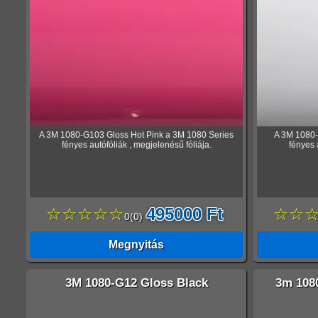
A 3M 1080-G103 Gloss Hot Pink a 3M 1080 Series
A 3M 1080-
fényes autófóliák , megjelenésű fóliája.
fényes 
☆☆☆☆☆
495000 Ft
☆☆
0
(
0
)
Megnyitás
3M 1080-G12 Gloss Black
3m 108