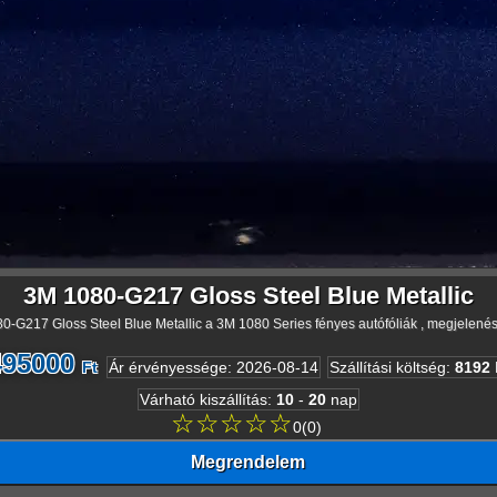
3M 1080-G217 Gloss Steel Blue Metallic
0-G217 Gloss Steel Blue Metallic a 3M 1080 Series fényes autófóliák , megjelenésű
495000
Ft
Ár érvényessége
:
2026-08-14
Szállítási költség
:
8192
Várható kiszállítás
:
10
-
20
nap
☆☆☆☆☆
0
(
0
)
Megrendelem