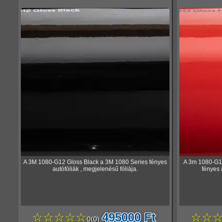
A 3M 1080-G12 Gloss Black a 3M 1080 Series fényes
A 3m 1080-G1
autófóliák , megjelenésű fóliája.
fényes 
☆☆☆☆☆
495000 Ft
☆☆
0
(
0
)