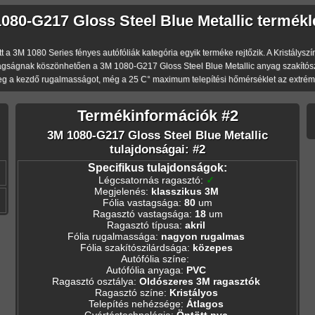
080-G217 Gloss Steel Blue Metallic termékl
 3M 1080 Series fényes autófóliák kategória egyik terméke rejtőzik. A Kristályszín s
gságnak köszönhetően a 3M 1080-G217 Gloss Steel Blue Metallic anyag szakítószi
eg a kezdő rugalmasságot, még a 25 C° maximum telepítési hőmérséklet az extréme
Termékinformációk #2
3M 1080-G217 Gloss Steel Blue Metallic
tulajdonságai: #2
Specifikus tulajdonságok:
Légcsatornás ragasztó
:
✓
Megjelenés
:
klasszikus 3M
Fólia vastagsága
:
80
um
Ragasztó vastagsága
:
18
um
Ragasztó típusa
:
akril
Fólia rugalmassága
:
nagyon rugalmas
Fólia szakítószilárdsága
:
közepes
Autófólia színe
:
Autófólia anyaga
:
PVC
Ragasztó osztálya
:
Oldószeres 3M ragasztók
Ragasztó színe
:
Kristályos
Telepítés nehézsége
:
Átlagos
Gyártástechnológia
:
Öntött pvc