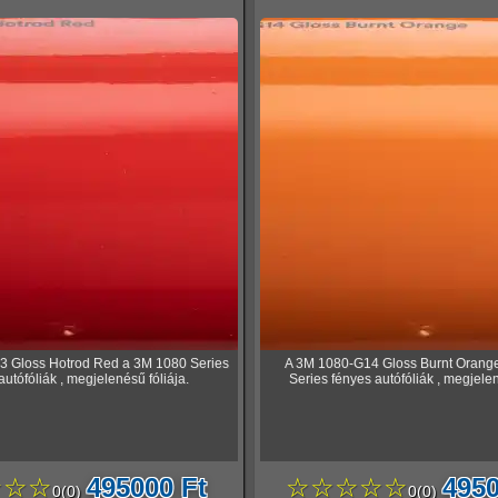
3 Gloss Hotrod Red a 3M 1080 Series
A 3M 1080-G14 Gloss Burnt Orang
autófóliák , megjelenésű fóliája.
Series fényes autófóliák , megjelen
☆☆☆
495000 Ft
☆☆☆☆☆
4950
0
(
0
)
0
(
0
)