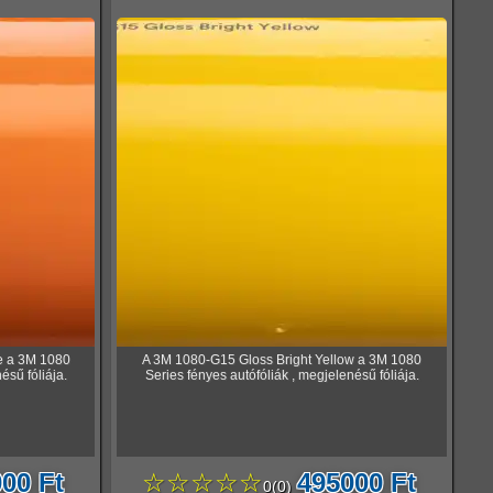
e a 3M 1080
A 3M 1080-G15 Gloss Bright Yellow a 3M 1080
ésű fóliája.
Series fényes autófóliák , megjelenésű fóliája.
00 Ft
☆☆☆☆☆
495000 Ft
0
(
0
)