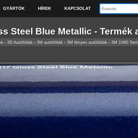
GYÁRTÓK
HÍREK
KAPCSOLAT
 Steel Blue Metallic - Termék 
ek
›
3D Autófóliák
›
3M autófóliák
›
3M fényes autófóliák
›
3M 1080 Serie