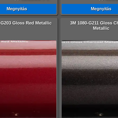
Megnyitás
Megnyitás
-G203 Gloss Red Metallic
3M 1080-G211 Gloss C
Metallic