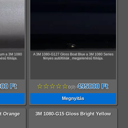
ium a 3M 1080
A 3M 1080-G127 Gloss Boat Blue a 3M 1080 Series
ésű fóliája.
fényes autófóliák , megjelenésű fóliája.
00 Ft
☆☆☆☆☆
495000 Ft
0
(
0
)
Megnyitás
t Orange
3M 1080-G15 Gloss Bright Yellow