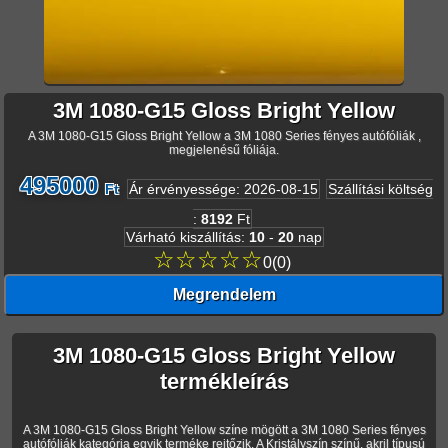
3M 1080-G15 Gloss Bright Yellow
A 3M 1080-G15 Gloss Bright Yellow a 3M 1080 Series fényes autófóliák ,
megjelenésű fóliája.
495000
Ft
Ár érvényessége
:
2026-08-15
Szállítási költség
:
8192
Ft
Várható kiszállítás
:
10
-
20
nap
☆☆☆☆☆
0
(
0
)
Megrendelem
3M 1080-G15 Gloss Bright Yellow
termékleírás
A 3M 1080-G15 Gloss Bright Yellow színe mögött a 3M 1080 Series fényes
autófóliák kategória egyik terméke rejtőzik. A Kristályszín színű, akril típusú