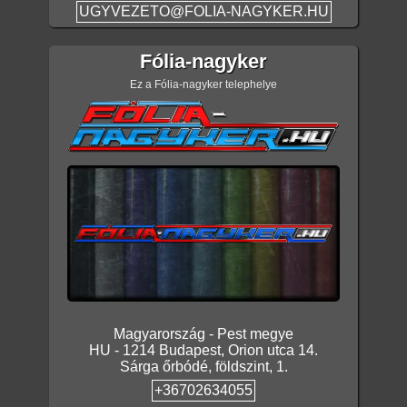
UGYVEZETO@FOLIA-NAGYKER.HU
Fólia-nagyker
Ez a Fólia-nagyker telephelye
Magyarország
-
Pest megye
HU
-
1214
Budapest
,
Orion utca 14.
Sárga őrbódé, földszint, 1.
+36702634055