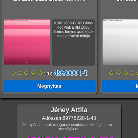
A 3M 1080-G103 Gloss
Hot Pink a 3M 1080
Series fényes autófóliák
, megjelenésű fóliája.
☆☆☆☆☆
495000 Ft
☆☆☆☆
0
(
0
)
Megnyitás
Jéney Attila
Adószám
69775220-1-43
Jéney Attila munkásságának csodálatos életútját nem itt
meséljük el.