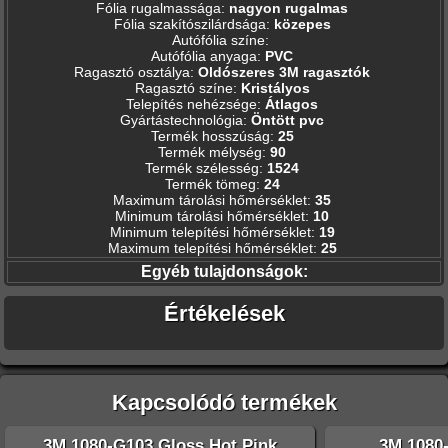
Fólia rugalmassága
:
nagyon rugalmas
Fólia szakítószilárdsága
:
közepes
Autófólia színe
:
Autófólia anyaga
:
PVC
Ragasztó osztálya
:
Oldószeres 3M ragasztók
Ragasztó színe
:
Kristályos
Telepítés nehézsége
:
Átlagos
Gyártástechnológia
:
Öntött pvc
Termék hosszúság
:
25
Termék mélység
:
90
Termék szélesség
:
1524
Termék tömeg
:
24
Maximum tárolási hőmérséklet
:
35
Minimum tárolási hőmérséklet
:
10
Minimum telepítési hőmérséklet
:
19
Maximum telepítési hőmérséklet
:
25
Egyéb tulajdonságok:
Értékelések
Kapcsolódó termékek
3M 1080-G103 Gloss Hot Pink
3M 1080