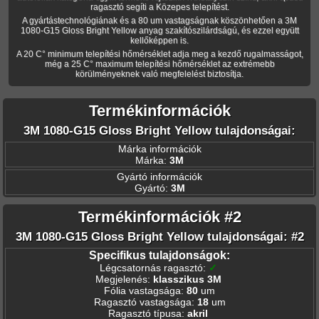
ragasztó segíti a Közepes telepítést.
A gyártástechnológiának és a 80 um vastagságnak köszönhetően a 3M
1080-G15 Gloss Bright Yellow anyag szakítószilárdságú, és ezzel együtt
kellőképpen is.
A 20 C° minimum telepítési hőmérséklet adja meg a kezdő rugalmasságot,
még a 25 C° maximum telepítési hőmérséklet az extrémebb
körülményeknek való megfelelést biztosítja.
Termékinformációk
3M 1080-G15 Gloss Bright Yellow tulajdonságai:
Márka információk
Márka:
3M
Gyártó információk
Gyártó:
3M
Termékinformációk #2
3M 1080-G15 Gloss Bright Yellow tulajdonságai: #2
Specifikus tulajdonságok:
Légcsatornás ragasztó
:
✓
Megjelenés
:
klasszikus 3M
Fólia vastagsága
:
80
um
Ragasztó vastagsága
:
18
um
Ragasztó típusa
:
akril