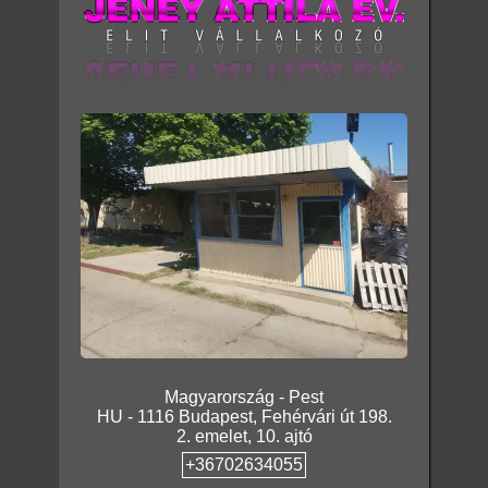
Magyarország
-
Pest
HU
-
1116
Budapest
,
Fehérvári út 198.
2. emelet, 10. ajtó
+36702634055