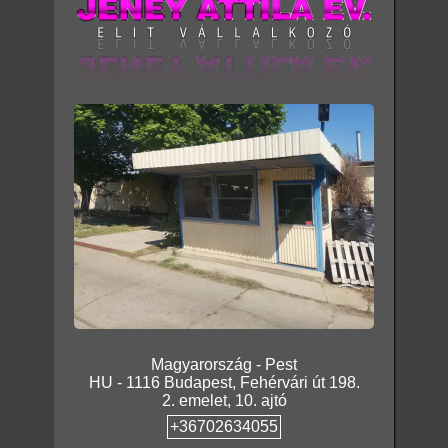
Magyarország
-
Pest
HU
-
1116
Budapest
,
Fehérvári út 198.
2. emelet, 10. ajtó
+36702634055