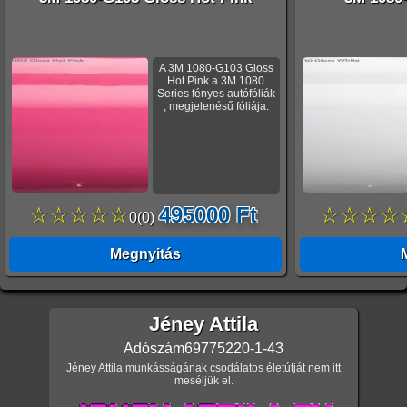
A 3M 1080-G103 Gloss
Hot Pink a 3M 1080
Series fényes autófóliák
, megjelenésű fóliája.
☆☆☆☆☆
495000 Ft
☆☆☆☆
0
(
0
)
Megnyitás
Jéney Attila
Adószám
69775220-1-43
Jéney Attila munkásságának csodálatos életútját nem itt
meséljük el.