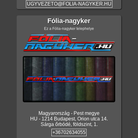
UGYVEZETO@FOLIA-NAGYKER.HU
Fólia-nagyker
Ez a Fólia-nagyker telephelye
Magyarország
-
Pest megye
HU
-
1214
Budapest
,
Orion utca 14.
Sárga őrbódé, földszint, 1.
+36702634055