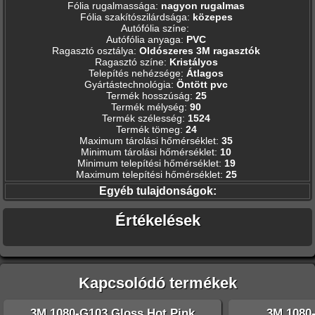
Fólia rugalmassága
:
nagyon rugalmas
Fólia szakítószilárdsága
:
közepes
Autófólia színe
:
Autófólia anyaga
:
PVC
Ragasztó osztálya
:
Oldószeres 3M ragasztók
Ragasztó színe
:
Kristályos
Telepítés nehézsége
:
Átlagos
Gyártástechnológia
:
Öntött pvc
Termék hosszúság
:
25
Termék mélység
:
90
Termék szélesség
:
1524
Termék tömeg
:
24
Maximum tárolási hőmérséklet
:
35
Minimum tárolási hőmérséklet
:
10
Minimum telepítési hőmérséklet
:
19
Maximum telepítési hőmérséklet
:
25
Egyéb tulajdonságok:
Értékelések
Kapcsolódó termékek
3M 1080-G103 Gloss Hot Pink
3M 1080