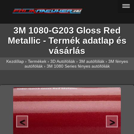
3M 1080-G203 Gloss Red
Metallic - Termék adatlap és
vásárlás
Kezdőlap
›
Termékek
›
3D Autófóliák
›
3M autófóliák
›
3M fényes
autófóliák
›
3M 1080 Series fényes autófóliák
<
>