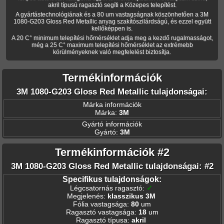
akril típusú ragasztó segíti a Közepes telepítést.
A gyártástechnológiának és a 80 um vastagságnak köszönhetően a 3M
1080-G203 Gloss Red Metallic anyag szakítószilárdságú, és ezzel együtt
kellőképpen is.
A 20 C° minimum telepítési hőmérséklet adja meg a kezdő rugalmasságot,
még a 25 C° maximum telepítési hőmérséklet az extrémebb
körülményeknek való megfelelést biztosítja.
Termékinformációk
3M 1080-G203 Gloss Red Metallic tulajdonságai:
Márka információk
Márka:
3M
Gyártó információk
Gyártó:
3M
Termékinformációk #2
3M 1080-G203 Gloss Red Metallic tulajdonságai: #2
Specifikus tulajdonságok:
Légcsatornás ragasztó
:
✓
Megjelenés
:
klasszikus 3M
Fólia vastagsága
:
80
um
Ragasztó vastagsága
:
18
um
Ragasztó típusa
:
akril