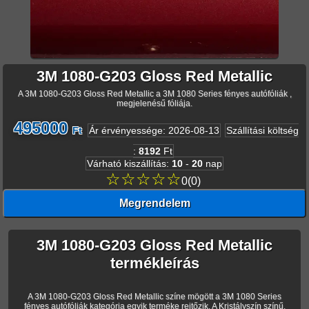
3M 1080-G203 Gloss Red Metallic
A 3M 1080-G203 Gloss Red Metallic a 3M 1080 Series fényes autófóliák ,
megjelenésű fóliája.
495000
Ft
Ár érvényessége
:
2026-08-13
Szállítási költség
:
8192
Ft
Várható kiszállítás
:
10
-
20
nap
☆☆☆☆☆
0
(
0
)
Megrendelem
3M 1080-G203 Gloss Red Metallic
termékleírás
A 3M 1080-G203 Gloss Red Metallic színe mögött a 3M 1080 Series
fényes autófóliák kategória egyik terméke rejtőzik. A Kristályszín színű,