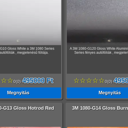
G10 Gloss White a 3M 1080 Series
A 3M 1080-G120 Gloss White Alumin
autófóliák , megjelenésű fóliája.
Series fényes autófóliák , megjelen
☆☆☆
495000 Ft
☆☆☆☆☆
4950
0
(
0
)
0
(
0
)
Megnyitás
Megnyitás
0-G13 Gloss Hotrod Red
3M 1080-G14 Gloss Burn