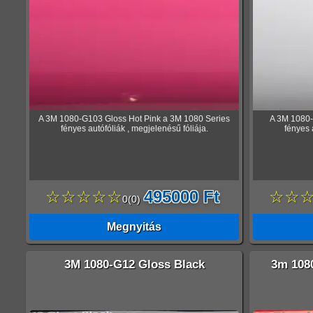
A 3M 1080-G103 Gloss Hot Pink a 3M 1080 Series
A 3M 1080-
fényes autófóliák , megjelenésű fóliája.
fényes 
☆☆☆☆☆
495000 Ft
☆☆
0
(
0
)
Megnyitás
3M 1080-G12 Gloss Black
3m 108