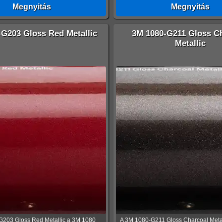
Megnyitás
Megnyitás
-G203 Gloss Red Metallic
3M 1080-G211 Gloss C
Metallic
G203 Gloss Red Metallic a 3M 1080
A 3M 1080-G211 Gloss Charcoal Meta