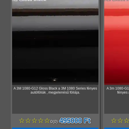
A 3M 1080-G12 Gloss Black a 3M 1080 Series fényes
A 3m 1080-G1
autófóliák , megjelenésű fóliája.
fényes 
☆☆☆☆☆
495000 Ft
☆☆
0
(
0
)