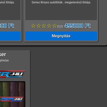
ésű fóliája.
Series fényes autófóliák , megjelenésű fóliája.
00 Ft
☆☆☆☆☆
495000 Ft
0
(
0
)
Megnyitás
ker
ephelye