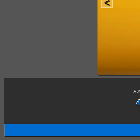
<
A 3