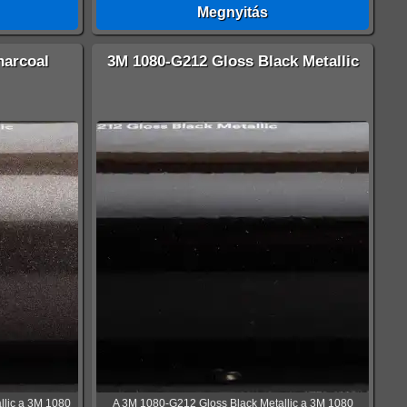
Megnyitás
harcoal
3M 1080-G212 Gloss Black Metallic
llic a 3M 1080
A 3M 1080-G212 Gloss Black Metallic a 3M 1080