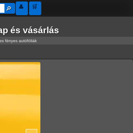
👤
🛒
🔎︎
ap és vásárlás
s fényes autófóliák