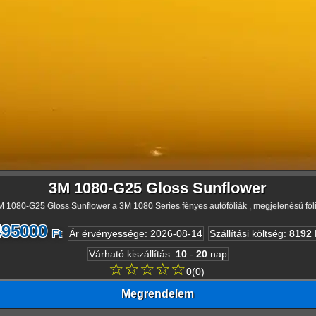
3M 1080-G25 Gloss Sunflower
M 1080-G25 Gloss Sunflower a 3M 1080 Series fényes autófóliák , megjelenésű fóli
495000
Ft
Ár érvényessége
:
2026-08-14
Szállítási költség
:
8192
Várható kiszállítás
:
10
-
20
nap
☆☆☆☆☆
0
(
0
)
Megrendelem