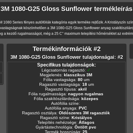
3M 1080-G25 Gloss Sunflower termékleírás
80 Series fényes autófóliák kategória egyik terméke rejtőzik. A Kristályszín színű,
 vastagságnak köszönhetően a 3M 1080-G25 Gloss Sunflower anyag szakítószilárdsá
eg a kezdő rugalmasságot, még a 25 C° maximum telepítési hőmérséklet az extréme
Termékinformációk #2
3M 1080-G25 Gloss Sunflower tulajdonságai: #2
Specifikus tulajdonságok:
Légcsatornás ragasztó
:
✓
Megjelenés
:
klasszikus 3M
Fólia vastagsága
:
80
um
Ragasztó vastagsága
:
18
um
Ragasztó típusa
:
akril
Fólia rugalmassága
:
nagyon rugalmas
Fólia szakítószilárdsága
:
közepes
Autófólia színe
:
Autófólia anyaga
:
PVC
Ragasztó osztálya
:
Oldószeres 3M ragasztók
Ragasztó színe
:
Kristályos
Telepítés nehézsége
:
Átlagos
Gyártástechnológia
:
Öntött pvc
Termék hosszúság
:
25