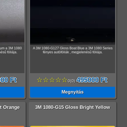
ium a 3M 1080
A 3M 1080-G127 Gloss Boat Blue a 3M 1080 Series
ésű fóliája.
fényes autófóliák , megjelenésű fóliája.
00 Ft
☆☆☆☆☆
495000 Ft
0
(
0
)
Megnyitás
t Orange
3M 1080-G15 Gloss Bright Yellow