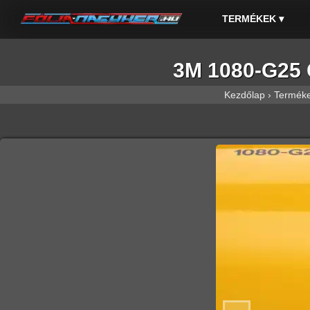
TERMÉKEK
▾
3M 1080-G25 G
Kezdőlap
›
Termék