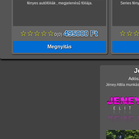
fényes autófóliák , megjelenésű fóliája.
Series fény
☆☆☆☆☆
495000 Ft
☆☆
0
(
0
)
Megnyitás
J
Adós
Jéney Attila munkás