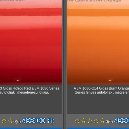
3 Gloss Hotrod Red a 3M 1080 Series
A 3M 1080-G14 Gloss Burnt Orang
autófóliák , megjelenésű fóliája.
Series fényes autófóliák , megjelen
☆☆☆
495000 Ft
☆☆☆☆☆
4950
0
(
0
)
0
(
0
)