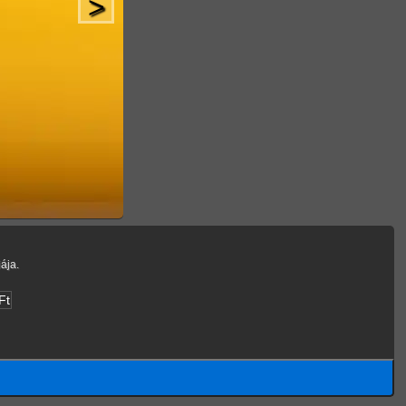
>
ája.
Ft