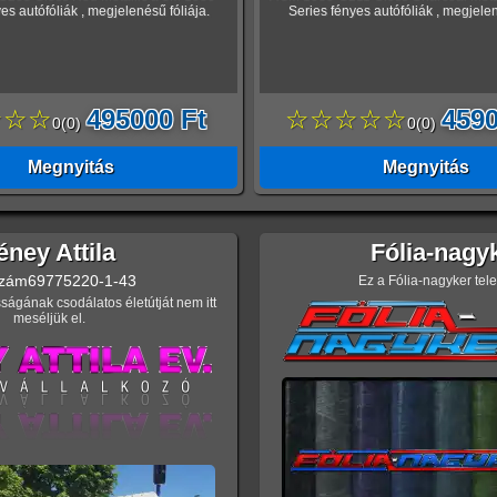
es autófóliák , megjelenésű fóliája.
Series fényes autófóliák , megjelen
☆☆☆
495000 Ft
☆☆☆☆☆
4590
0
(
0
)
0
(
0
)
Megnyitás
Megnyitás
éney Attila
Fólia-nagy
zám
69775220-1-43
Ez a Fólia-nagyker tel
ságának csodálatos életútját nem itt
meséljük el.