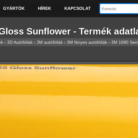
GYÁRTÓK
HÍREK
KAPCSOLAT
loss Sunflower - Termék adatl
ek
›
3D Autófóliák
›
3M autófóliák
›
3M fényes autófóliák
›
3M 1080 Serie