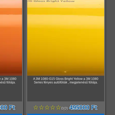
e a 3M 1080
A 3M 1080-G15 Gloss Bright Yellow a 3M 1080
ésű fóliája.
Series fényes autófóliák , megjelenésű fóliája.
00 Ft
☆☆☆☆☆
495000 Ft
0
(
0
)