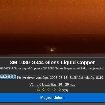
3M 1080-G344 Gloss Liquid Copper
080-G344 Gloss Liquid Copper a 3M 1080 Series fényes autófóliák , megjelenésű f
495000
Ft
Ár érvényessége
:
2026-08-15
Szállítási költség
:
8192
Várható kiszállítás
:
10
-
20
nap
☆☆☆☆☆
0
(
0
)
Megrendelem