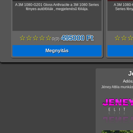
A 3M 1080-G201 Gloss Anthracite a 3M 1080 Series
A 3M 1080-
fényes autófóliák , megjelenésű fóliája.
Series fény
☆☆☆☆☆
495000 Ft
☆☆
0
(
0
)
Megnyitás
J
Adós
Jéney Attila munkás