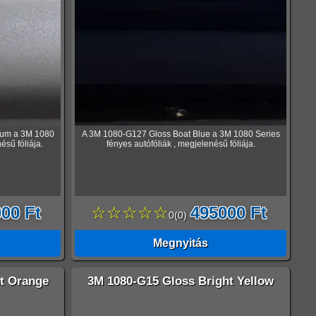
ium a 3M 1080
A 3M 1080-G127 Gloss Boat Blue a 3M 1080 Series
ésű fóliája.
fényes autófóliák , megjelenésű fóliája.
00 Ft
☆☆☆☆☆
495000 Ft
0
(
0
)
Megnyitás
t Orange
3M 1080-G15 Gloss Bright Yellow