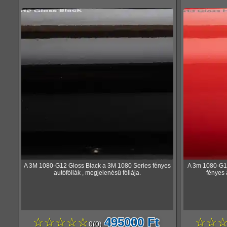
A 3M 1080-G12 Gloss Black a 3M 1080 Series fényes
A 3m 1080-G1
autófóliák , megjelenésű fóliája.
fényes 
☆☆☆☆☆
495000 Ft
☆☆
0
(
0
)