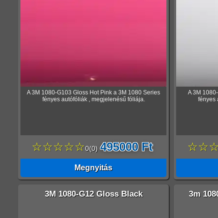
A 3M 1080-G103 Gloss Hot Pink a 3M 1080 Series
A 3M 1080-
fényes autófóliák , megjelenésű fóliája.
fényes 
☆☆☆☆☆
495000 Ft
☆☆
0
(
0
)
Megnyitás
3M 1080-G12 Gloss Black
3m 108