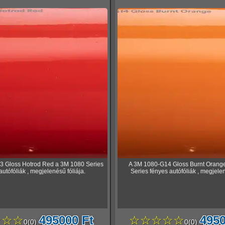
3 Gloss Hotrod Red a 3M 1080 Series
A 3M 1080-G14 Gloss Burnt Orang
autófóliák , megjelenésű fóliája.
Series fényes autófóliák , megjelen
☆☆☆
495000 Ft
☆☆☆☆☆
4950
0
(
0
)
0
(
0
)