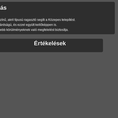
rás
ű, akril típusú ragasztó segíti a Közepes telepítést.
dságú, és ezzel együtt kellőképpen is.
bb körülményeknek való megfelelést biztosítja.
Értékelések