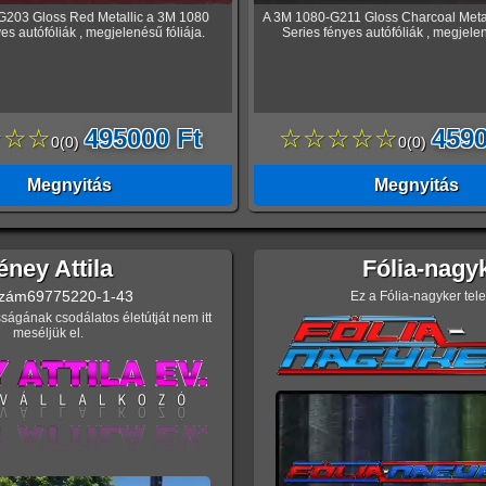
G203 Gloss Red Metallic a 3M 1080
A 3M 1080-G211 Gloss Charcoal Meta
es autófóliák , megjelenésű fóliája.
Series fényes autófóliák , megjelen
☆☆☆
495000 Ft
☆☆☆☆☆
4590
0
(
0
)
0
(
0
)
Megnyitás
Megnyitás
éney Attila
Fólia-nagy
zám
69775220-1-43
Ez a Fólia-nagyker tel
ságának csodálatos életútját nem itt
meséljük el.