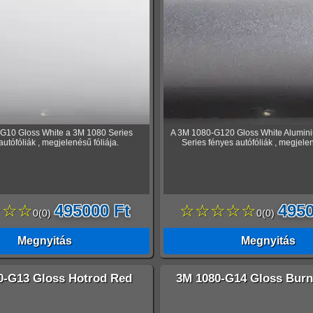
G10 Gloss White a 3M 1080 Series
A 3M 1080-G120 Gloss White Alumin
autófóliák , megjelenésű fóliája.
Series fényes autófóliák , megjelen
☆☆☆
495000 Ft
☆☆☆☆☆
4950
0
(
0
)
0
(
0
)
Megnyitás
Megnyitás
0-G13 Gloss Hotrod Red
3M 1080-G14 Gloss Burn