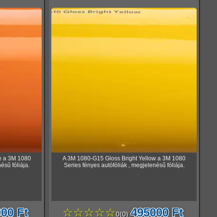
e a 3M 1080
A 3M 1080-G15 Gloss Bright Yellow a 3M 1080
ésű fóliája.
Series fényes autófóliák , megjelenésű fóliája.
00 Ft
☆☆☆☆☆
495000 Ft
0
(
0
)