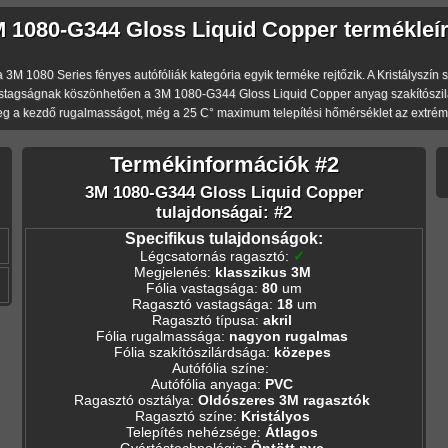
 1080-G344 Gloss Liquid Copper termékleí
 1080 Series fényes autófóliák kategória egyik terméke rejtőzik. A Kristályszín szín
stagságnak köszönhetően a 3M 1080-G344 Gloss Liquid Copper anyag szakítószilár
eg a kezdő rugalmasságot, még a 25 C° maximum telepítési hőmérséklet az extréme
Termékinformációk #2
3M 1080-G344 Gloss Liquid Copper
tulajdonságai: #2
Specifikus tulajdonságok:
Légcsatornás ragasztó
:
✓
Megjelenés
:
klasszikus 3M
Fólia vastagsága
:
80
um
Ragasztó vastagsága
:
18
um
Ragasztó típusa
:
akril
Fólia rugalmassága
:
nagyon rugalmas
Fólia szakítószilárdsága
:
közepes
Autófólia színe
:
Autófólia anyaga
:
PVC
Ragasztó osztálya
:
Oldószeres 3M ragasztók
Ragasztó színe
:
Kristályos
Telepítés nehézsége
:
Átlagos
Gyártástechnológia
:
Öntött pvc