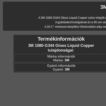
3M
A 3M 1080-G344 Gloss Liquid Copper színe mögött a 3M
A gyártástechnológiának és a 80 um va
A 20 C° minimum telepítési hőmérséklet adja m
Termékinformációk
3M 1080-G344 Gloss Liquid Copper
tulajdonságai:
Márka információk
Márka:
3M
Gyártó információk
Gyártó:
3M