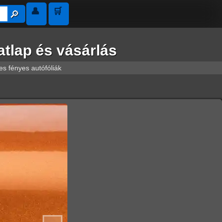
👤
🛒
🔎︎
tlap és vásárlás
s fényes autófóliák