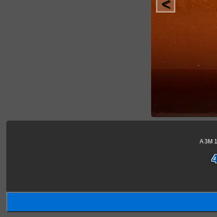
<
A 3M 1