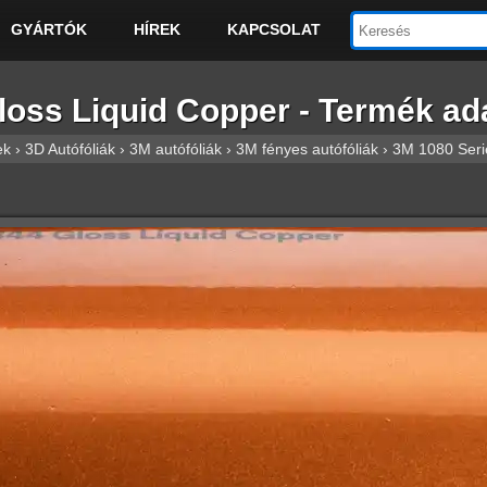
GYÁRTÓK
HÍREK
KAPCSOLAT
oss Liquid Copper - Termék ada
ek
›
3D Autófóliák
›
3M autófóliák
›
3M fényes autófóliák
›
3M 1080 Serie