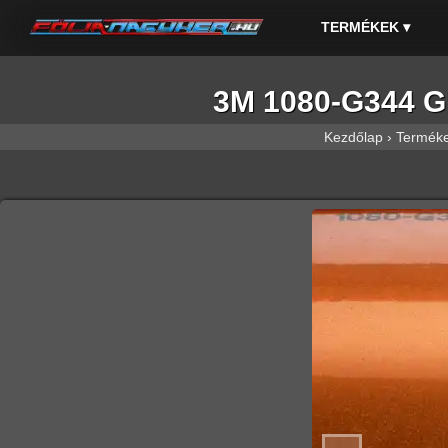
TERMÉKEK
▾
3M 1080-G344 Gl
Kezdőlap
›
Termék