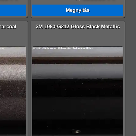
Megnyitás
harcoal
3M 1080-G212 Gloss Black Metallic