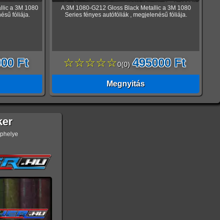
llic a 3M 1080
A 3M 1080-G212 Gloss Black Metallic a 3M 1080
ésű fóliája.
Series fényes autófóliák , megjelenésű fóliája.
00 Ft
☆☆☆☆☆
495000 Ft
0
(
0
)
Megnyitás
ker
ephelye