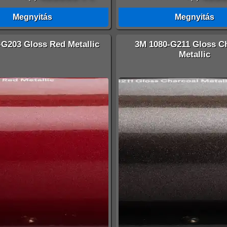
Megnyitás
Megnyitás
-G203 Gloss Red Metallic
3M 1080-G211 Gloss C
Metallic