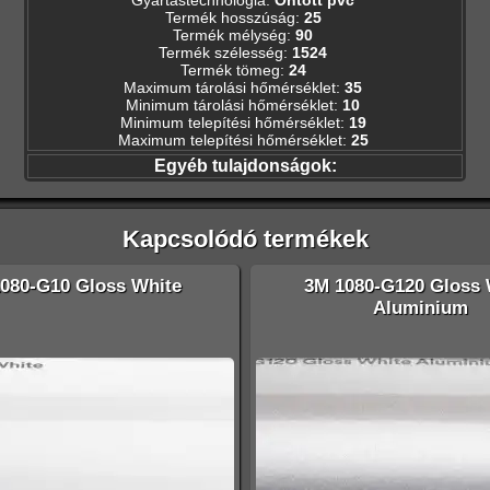
Termék hosszúság
:
25
Termék mélység
:
90
Termék szélesség
:
1524
Termék tömeg
:
24
Maximum tárolási hőmérséklet
:
35
Minimum tárolási hőmérséklet
:
10
Minimum telepítési hőmérséklet
:
19
Maximum telepítési hőmérséklet
:
25
Egyéb tulajdonságok:
Kapcsolódó termékek
080-G10 Gloss White
3M 1080-G120 Gloss 
Aluminium