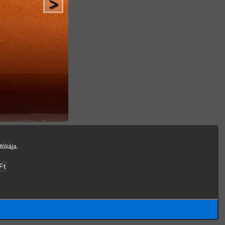
>
óliája.
Ft