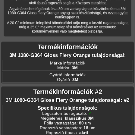
akril típusú ragasztó segíti a Közepes telepítést.
A gyártástechnológiának és a 80 um vastagságnak köszönhetően a 3M
1080-G364 Gloss Fiery Orange anyag szakítószilárdságú, és ezzel együtt
kellőképpen is.
A 20 C° minimum telepítési hőmérséklet adja meg a kezdő rugalmasságot,
még a 25 C° maximum telepítési hőmérséklet az extrémebb
körülményeknek való megfelelést biztosítja.
Termékinformációk
3M 1080-G364 Gloss Fiery Orange tulajdonságai:
Márka információk
Márka:
3M
Gyártó információk
Gyártó:
3M
Termékinformációk #2
3M 1080-G364 Gloss Fiery Orange tulajdonságai: #2
Specifikus tulajdonságok:
Légcsatornás ragasztó
:
✓
Megjelenés
:
klasszikus 3M
Fólia vastagsága
:
80
um
Ragasztó vastagsága
:
18
um
Ragasztó típusa
:
akril