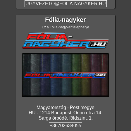
UGYVEZETO@FOLIA-NAGYKER.HU
Fólia-nagyker
Ez a Fólia-nagyker telephelye
Magyarország
-
Pest megye
HU
-
1214
Budapest
,
Orion utca 14.
Sárga őrbódé, földszint, 1.
+36702634055