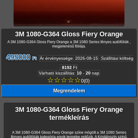
3M 1080-G364 Gloss Fiery Orange
A 3M 1080-G364 Gloss Fiery Orange a 3M 1080 Series fényes autófóliák ,
megjelenésű fóliája.
495000
Ft
Ár érvényessége
:
2026-08-15
Szállítási költség
:
8192
Ft
Várható kiszállítás
:
10
-
20
nap
☆☆☆☆☆
0
(
0
)
Megrendelem
3M 1080-G364 Gloss Fiery Orange
termékleírás
A 3M 1080-G364 Gloss Fiery Orange színe mögött a 3M 1080 Series
fényes autófóliák kategória egyik terméke rejtőzik. A Kristályszín színű,