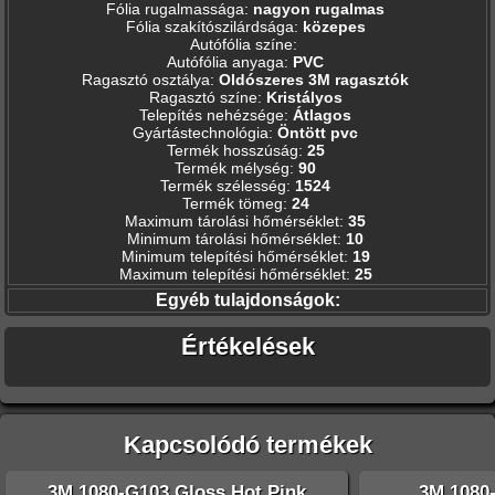
Fólia rugalmassága
:
nagyon rugalmas
Fólia szakítószilárdsága
:
közepes
Autófólia színe
:
Autófólia anyaga
:
PVC
Ragasztó osztálya
:
Oldószeres 3M ragasztók
Ragasztó színe
:
Kristályos
Telepítés nehézsége
:
Átlagos
Gyártástechnológia
:
Öntött pvc
Termék hosszúság
:
25
Termék mélység
:
90
Termék szélesség
:
1524
Termék tömeg
:
24
Maximum tárolási hőmérséklet
:
35
Minimum tárolási hőmérséklet
:
10
Minimum telepítési hőmérséklet
:
19
Maximum telepítési hőmérséklet
:
25
Egyéb tulajdonságok:
Értékelések
Kapcsolódó termékek
3M 1080-G103 Gloss Hot Pink
3M 1080