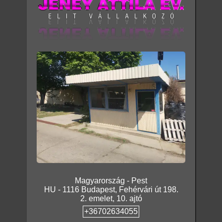
Magyarország
-
Pest
HU
-
1116
Budapest
,
Fehérvári út 198.
2. emelet, 10. ajtó
+36702634055