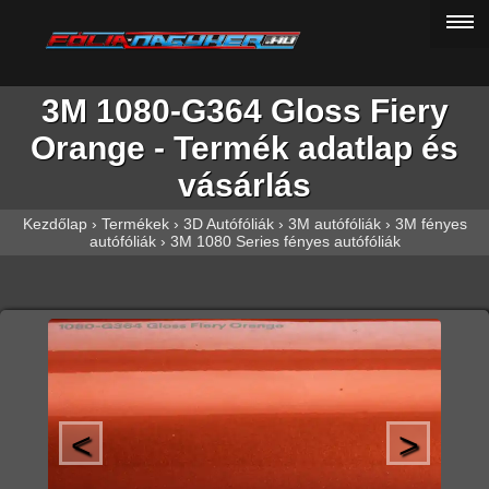
3M 1080-G364 Gloss Fiery
Orange - Termék adatlap és
vásárlás
Kezdőlap
›
Termékek
›
3D Autófóliák
›
3M autófóliák
›
3M fényes
autófóliák
›
3M 1080 Series fényes autófóliák
<
>