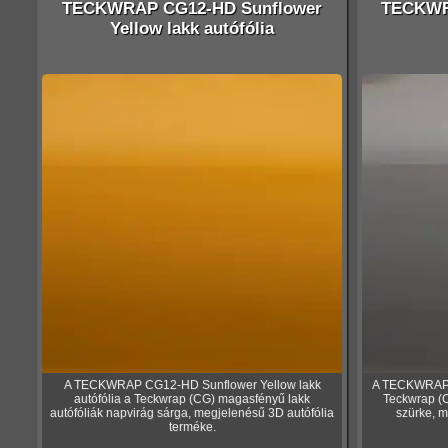
TECKWRAP CG12-HD Sunflower
TECKWR
Yellow lakk autófólia
A TECKWRAP CG12-HD Sunflower Yellow lakk
A TECKWRAP C
autófólia a Teckwrap (CG) magasfényű lakk
Teckwrap (C
autófóliák napvirág sárga, megjelenésű 3D autófólia
szürke, m
terméke.