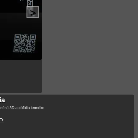
>
ia
enésű 3D autófólia terméke.
Ft