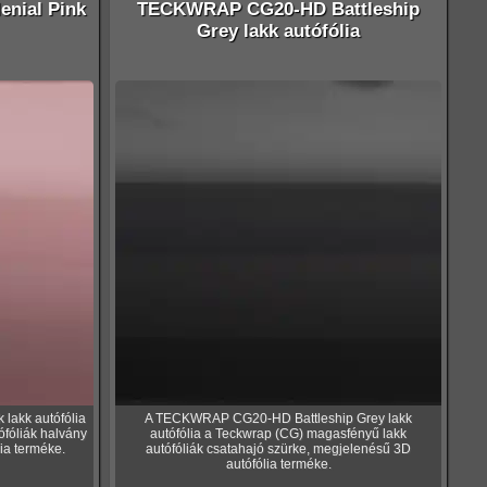
nial Pink
TECKWRAP CG20-HD Battleship
Grey lakk autófólia
lakk autófólia
A TECKWRAP CG20-HD Battleship Grey lakk
fóliák halvány
autófólia a Teckwrap (CG) magasfényű lakk
ia terméke.
autófóliák csatahajó szürke, megjelenésű 3D
autófólia terméke.