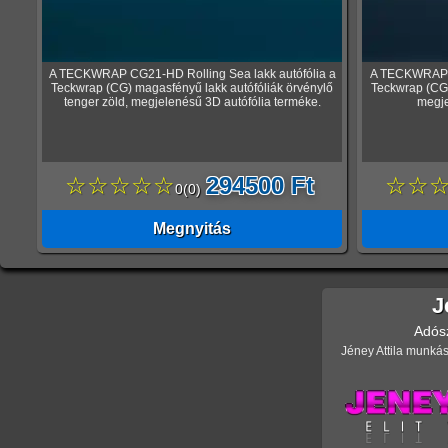
A TECKWRAP CG21-HD Rolling Sea lakk autófólia a
A TECKWRAP C
Teckwrap (CG) magasfényű lakk autófóliák örvénylő
Teckwrap (CG)
tenger zöld, megjelenésű 3D autófólia terméke.
megje
☆☆☆☆☆
294500 Ft
☆☆
0
(
0
)
Megnyitás
J
Adós
Jéney Attila munkás