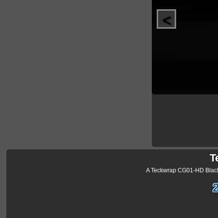
<
T
A Teckwrap CG01-HD Black l