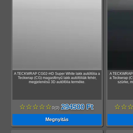
A TECKWRAP CG02-HD Super White lakk autófólia a
A TECKWRAP C
Teckwrap (CG) magasfényű lakk autófóliák fehér,
a Teckwrap (C
megjelenésű 3D autófólia terméke.
szürke, m
☆☆☆☆☆
294500 Ft
☆☆
0
(
0
)
Megnyitás