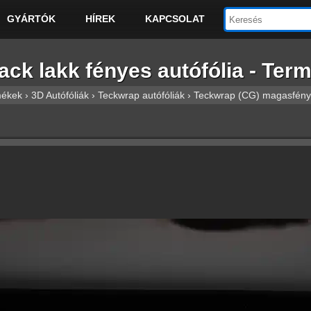
GYÁRTÓK
HÍREK
KAPCSOLAT
k lakk fényes autófólia - Term
mékek
›
3D Autófóliák
›
Teckwrap autófóliák
›
Teckwrap (CG) magasfényű