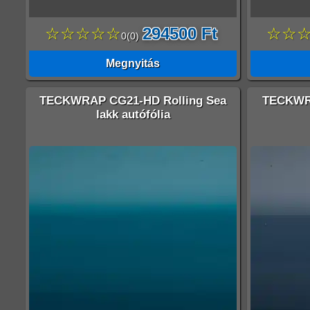
☆☆☆☆☆
294500 Ft
☆☆
0
(
0
)
Megnyitás
TECKWRAP CG21-HD Rolling Sea
TECKWRA
lakk autófólia