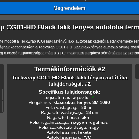
Megrendelem
p CG01-HD Black lakk fényes autófólia term
mögött a Teckwrap (CG) magasfényű lakk autófóliák kategória egyik terméke rejtőzik.
gnak köszönhetően a Teckwrap CG01-HD Black lakk fényes autófólia anyag szakító
eg a kezdő rugalmasságot, még a 31 C° maximum telepítési hőmérséklet az extréme
Termékinformációk #2
Teckwrap CG01-HD Black lakk fényes autófólia
tulajdonságai: #2
Specifikus tulajdonságok:
Légcsatornás ragasztó
:
✓
Megjelenés
:
klasszikus fényes 3M 1080
Fólia vastagsága
:
80
um
Ragasztó vastagsága
:
18
um
Ragasztó típusa
:
akril
Fólia rugalmassága
:
nagyon rugalmas
Fólia szakítószilárdsága
:
nagy
Autófólia színe
:
fekete
Autófólia anyaga
:
PVC