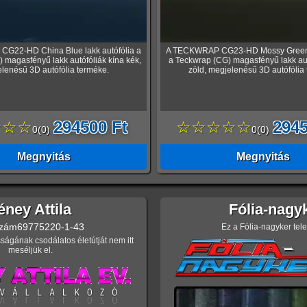
G22-HD China Blue lakk autófólia a
A TECKWRAP CG23-HD Mossy Green l
 magasfényű lakk autófóliák kína kék,
a Teckwrap (CG) magasfényű lakk au
lenésű 3D autófólia terméke.
zöld, megjelenésű 3D autófólia
☆☆☆
294500 Ft
☆☆☆☆☆
2945
0
(
0
)
0
(
0
)
Megnyitás
Megnyitás
éney Attila
Fólia-nagy
zám
69775220-1-43
Ez a Fólia-nagyker tel
ságának csodálatos életútját nem itt
meséljük el.