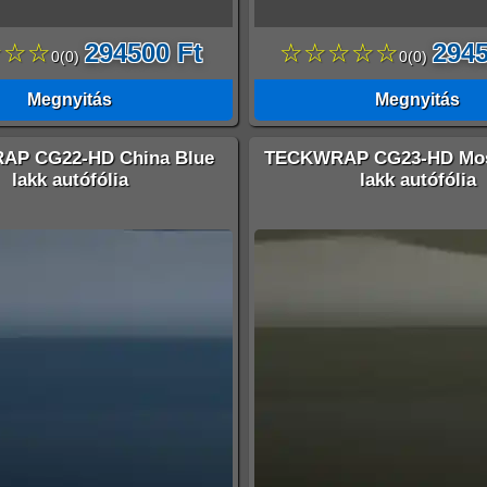
☆☆☆
294500 Ft
☆☆☆☆☆
2945
0
(
0
)
0
(
0
)
Megnyitás
Megnyitás
P CG22-HD China Blue
TECKWRAP CG23-HD Mos
lakk autófólia
lakk autófólia