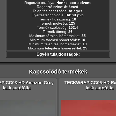
Ragasztó osztálya
:
Henkel eco-solvent
Ragasztó színe
:
átlátszó
Telepítés nehézsége
:
Átlagos
Gyártástechnológia
:
Hibrid pvc
Termék hosszúság
:
18
Termék mélység
:
125
Termék szélesség
:
152.4
Termék tömeg
:
26
Maximum tárolási hőmérséklet
:
35
Minimum tárolási hőmérséklet
:
10
Minimum telepítési hőmérséklet
:
19
Maximum telepítési hőmérséklet
:
25
Egyéb tulajdonságok:
Kapcsolódó termékek
P CG03-HD Amazon Grey
TECKWRAP CG06-HD Ra
lakk autófólia
lakk autófólia