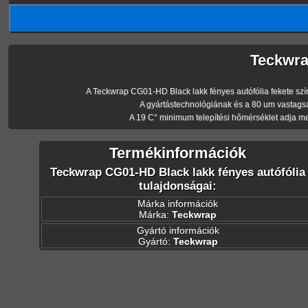
Teckwra
A Teckwrap CG01-HD Black lakk fényes autófólia fekete színe 
A gyártástechnológiának és a 80 um vastagsá
A 19 C° minimum telepítési hőmérséklet adja m
Termékinformációk
Teckwrap CG01-HD Black lakk fényes autófólia
tulajdonságai:
Márka információk
Márka:
Teckwrap
Gyártó információk
Gyártó:
Teckwrap