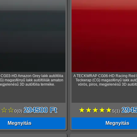
G03-HD Amazon Grey lakk autófólia
A TECKWRAP CG06-HD Racing Red lak
G) magasfényű lakk autófóliák amaton
Teckwrap (CG) magasfényű lakk autó
egjelenésű 3D autófólia terméke.
vörös, piros, megjelenésű 3D autófó
☆☆☆
294500 Ft
★★★★★
2945
0
(
0
)
5
(
1
)
Megnyitás
Megnyitás