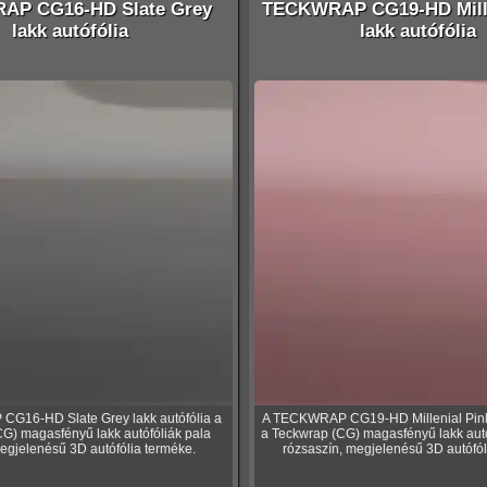
AP CG16-HD Slate Grey
TECKWRAP CG19-HD Mille
lakk autófólia
lakk autófólia
G16-HD Slate Grey lakk autófólia a
A TECKWRAP CG19-HD Millenial Pink 
G) magasfényű lakk autófóliák pala
a Teckwrap (CG) magasfényű lakk autó
egjelenésű 3D autófólia terméke.
rózsaszín, megjelenésű 3D autófól