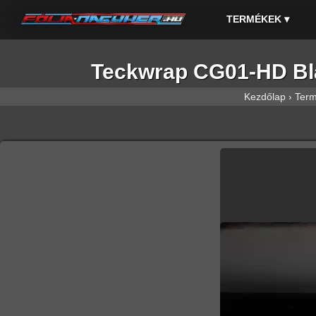
TERMÉKEK
▾
Teckwrap CG01-HD Blac
Kezdőlap
›
Ter