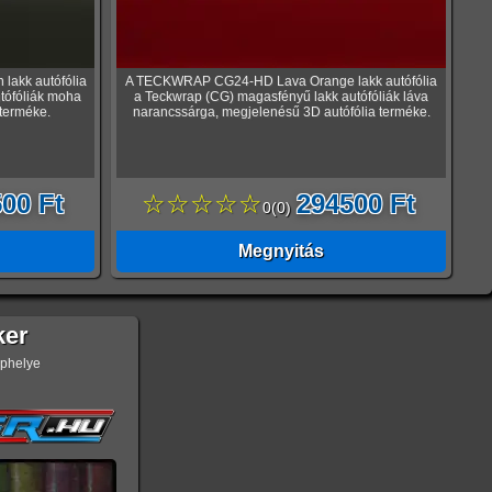
akk autófólia
A TECKWRAP CG24-HD Lava Orange lakk autófólia
tófóliák moha
a Teckwrap (CG) magasfényű lakk autófóliák láva
 terméke.
narancssárga, megjelenésű 3D autófólia terméke.
00 Ft
☆☆☆☆☆
294500 Ft
0
(
0
)
Megnyitás
ker
ephelye