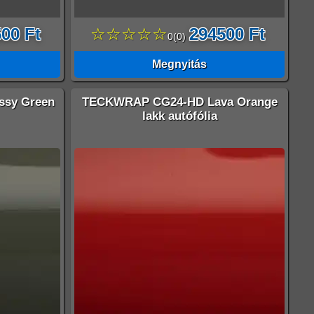
00 Ft
☆☆☆☆☆
294500 Ft
0
(
0
)
Megnyitás
sy Green
TECKWRAP CG24-HD Lava Orange
lakk autófólia