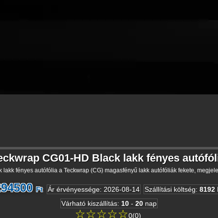
eckwrap CG01-HD Black lakk fényes autófól
akk fényes autófólia a Teckwrap (CG) magasfényű lakk autófóliák fekete, megjel
294500
Ft
Ár érvényessége
:
2026-08-14
Szállítási költség
:
8192
Várható kiszállítás
:
10
-
20
nap
☆☆☆☆☆
0
(
0
)