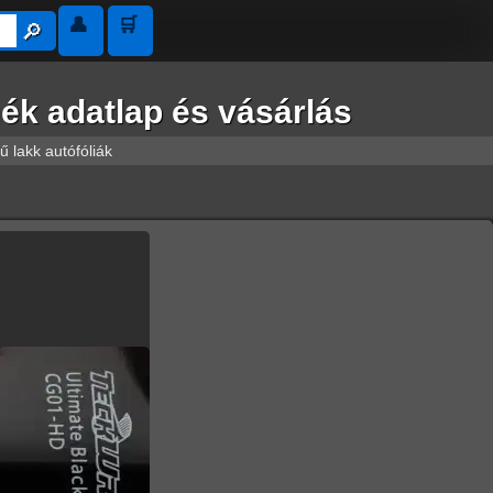
👤
🛒
🔎︎
ék adatlap és vásárlás
 lakk autófóliák