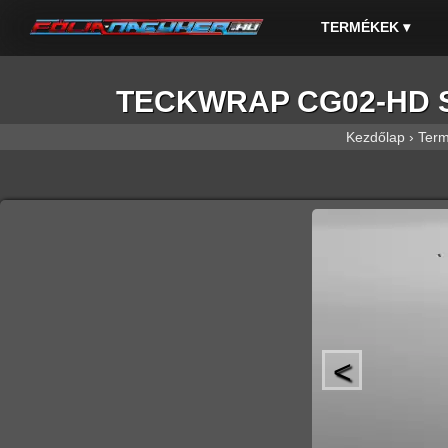
TERMÉKEK
▾
TECKWRAP CG02-HD Supe
Kezdőlap
›
Ter
<