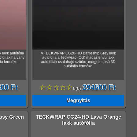
lakk autófólia
A TECKWRAP CG20-HD Battleship Grey lakk
fóliák halvány
autófólia a Teckwrap (CG) magasfényű lakk
ia terméke.
autófóliák csatahajó szürke, megjelenésű 3D
autófólia terméke.
00 Ft
☆☆☆☆☆
294500 Ft
0
(
0
)
Megnyitás
sy Green
TECKWRAP CG24-HD Lava Orange
lakk autófólia