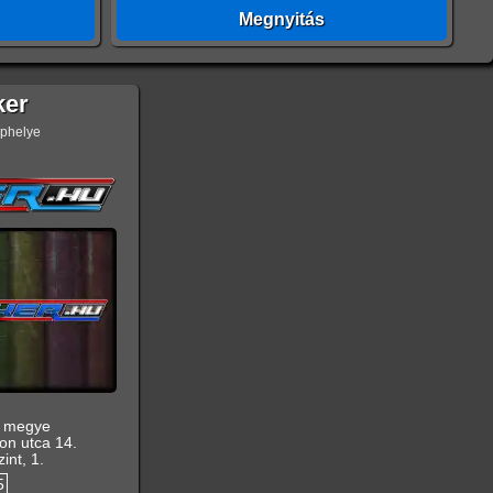
Megnyitás
ker
ephelye
t megye
on utca 14.
int, 1.
5