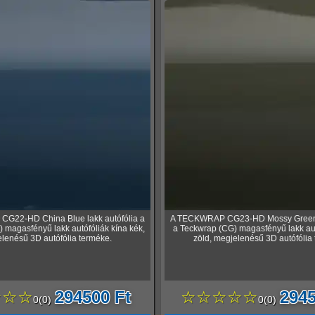
G22-HD China Blue lakk autófólia a
A TECKWRAP CG23-HD Mossy Green l
 magasfényű lakk autófóliák kína kék,
a Teckwrap (CG) magasfényű lakk au
lenésű 3D autófólia terméke.
zöld, megjelenésű 3D autófólia
☆☆☆
294500 Ft
☆☆☆☆☆
2945
0
(
0
)
0
(
0
)