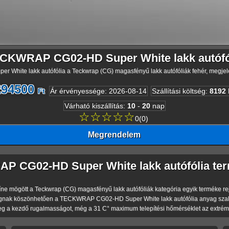
CKWRAP CG02-HD Super White lakk autófó
hite lakk autófólia a Teckwrap (CG) magasfényű lakk autófóliák fehér, megjel
294500
Ft
Ár érvényessége
:
2026-08-14
Szállítási költség
:
8192
Várható kiszállítás
:
10
-
20
nap
☆☆☆☆☆
0
(
0
)
Megrendelem
 CG02-HD Super White lakk autófólia ter
gött a Teckwrap (CG) magasfényű lakk autófóliák kategória egyik terméke rejtőzik.
gnak köszönhetően a TECKWRAP CG02-HD Super White lakk autófólia anyag szakító
eg a kezdő rugalmasságot, még a 31 C° maximum telepítési hőmérséklet az extréme