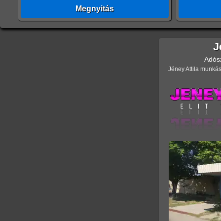
Megnyitás
J
Adós
Jéney Attila munkás