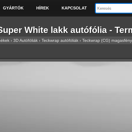
GYÁRTÓK
HÍREK
KAPCSOLAT
r White lakk autófólia - Term
mékek
›
3D Autófóliák
›
Teckwrap autófóliák
›
Teckwrap (CG) magasfényű