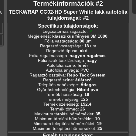
Termékinformációk #2
a
TECKWRAP CG02-HD Super White lakk autófólia
tulajdonságai: #2
Specifikus tulajdonságok:
Légcsatornás ragasztó
:
✓
Megjelenés
:
klasszikus fényes 3M 1080
Fólia vastagsága
:
80
um
Ragasztó vastagsága
:
18
um
Ragasztó típusa
:
akril
Fólia rugalmassága
:
nagyon rugalmas
Fólia szakítószilárdsága
:
nagy
Autófólia színe
:
fehér
Autófólia anyaga
:
PVC
Ragasztó osztálya
:
Repo Tack System
Ragasztó színe
:
átlátszó
Telepítés nehézsége
:
Átlagos
Gyártástechnológia
:
Hibrid pvc
Termék hosszúság
:
18
Termék mélység
:
125
Termék szélesség
:
152.4
Termék tömeg
:
26
Maximum tárolási hőmérséklet
:
35
Minimum tárolási hőmérséklet
:
10
Minimum telepítési hőmérséklet
:
19
Maximum telepítési hőmérséklet
:
25
Egyéb tulajdonságok: