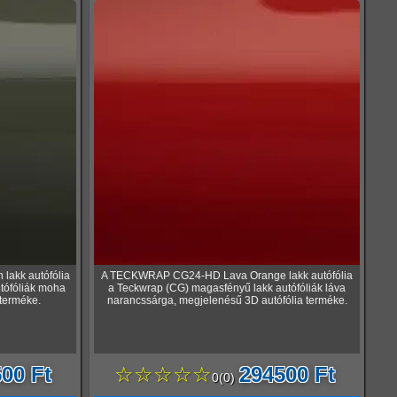
akk autófólia
A TECKWRAP CG24-HD Lava Orange lakk autófólia
tófóliák moha
a Teckwrap (CG) magasfényű lakk autófóliák láva
 terméke.
narancssárga, megjelenésű 3D autófólia terméke.
00 Ft
☆☆☆☆☆
294500 Ft
0
(
0
)