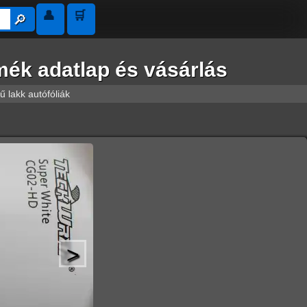
👤
🛒
🔎︎
ék adatlap és vásárlás
 lakk autófóliák
>