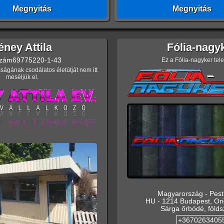
Megnyitás
Megnyitás
éney Attila
Fólia-nagy
zám
69775220-1-43
Ez a Fólia-nagyker tel
ságának csodálatos életútját nem itt
meséljük el.
Magyarország
-
Pes
HU
-
1214
Budapest
,
Ori
Sárga őrbódé, földsz
+3670263405