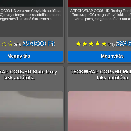
G03-HD Amazon Grey lakk autófólia
A TECKWRAP CG06-HD Racing Red lak
G) magasfényű lakk autófóliák amaton
Teckwrap (CG) magasfényű lakk autó
egjelenésű 3D autófólia terméke.
vörös, piros, megjelenésű 3D autófó
☆☆☆
294500 Ft
★★★★★
2945
0
(
0
)
5
(
1
)
Megnyitás
Megnyitás
AP CG16-HD Slate Grey
TECKWRAP CG19-HD Mille
lakk autófólia
lakk autófólia