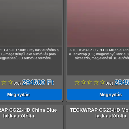
G16-HD Slate Grey lakk autófólia a
A TECKWRAP CG19-HD Millenial Pink 
G) magasfényű lakk autófóliák pala
a Teckwrap (CG) magasfényű lakk autó
egjelenésű 3D autófólia terméke.
rózsaszín, megjelenésű 3D autófól
☆☆☆
294500 Ft
☆☆☆☆☆
2945
0
(
0
)
0
(
0
)
Megnyitás
Megnyitás
P CG22-HD China Blue
TECKWRAP CG23-HD Mos
lakk autófólia
lakk autófólia