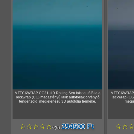
A TECKWRAP CG21-HD Rolling Sea lakk autófólia a
A TECKWRAP C
Teckwrap (CG) magasfényű lakk autófóliák örvénylő
Teckwrap (CG)
tenger zöld, megjelenésű 3D autófólia terméke.
megje
☆☆☆☆☆
294500 Ft
☆☆
0
(
0
)