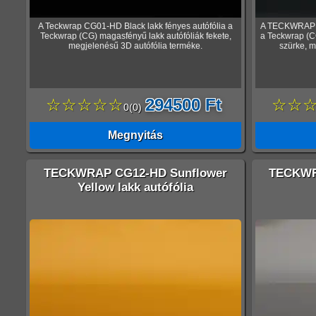
A Teckwrap CG01-HD Black lakk fényes autófólia a
A TECKWRAP C
Teckwrap (CG) magasfényű lakk autófóliák fekete,
a Teckwrap (C
megjelenésű 3D autófólia terméke.
szürke, m
☆☆☆☆☆
294500 Ft
☆☆
0
(
0
)
Megnyitás
TECKWRAP CG12-HD Sunflower
TECKWR
Yellow lakk autófólia