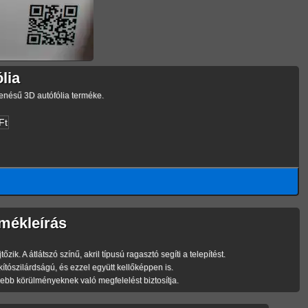
lia
enésű 3D autófólia terméke.
Ft
mékleírás
 A átlátszó színű, akril típusú ragasztó segíti a telepítést.
szilárdságú, és ezzel együtt kellőképpen is.
bb körülményeknek való megfelelést biztosítja.