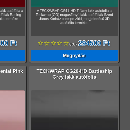
k autófólia a
A TECKWRAP CG11-HD Tiffany lakk autófólia a
fóliák Racing
Teckwrap (CG) magasfényű lakk autófóliák Szent
lia terméke.
János Kórház csempe zöld, megjelenésű 3D
autófólia terméke.
00 Ft
☆☆☆☆☆
294500 Ft
0
(
0
)
Megnyitás
nial Pink
TECKWRAP CG20-HD Battleship
Grey lakk autófólia