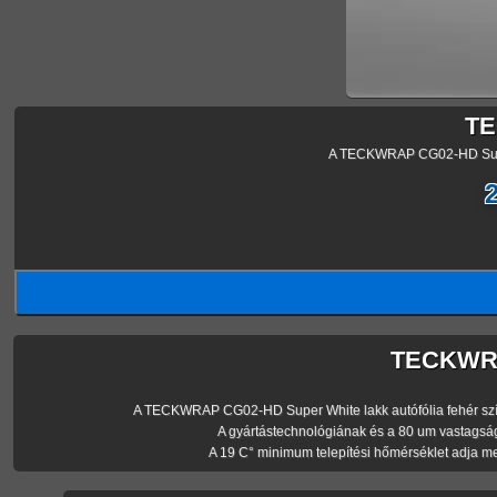
TE
A TECKWRAP CG02-HD Super W
TECKWRAP
A TECKWRAP CG02-HD Super White lakk autófólia fehér színe mö
A gyártástechnológiának és a 80 um vastagsá
A 19 C° minimum telepítési hőmérséklet adja m