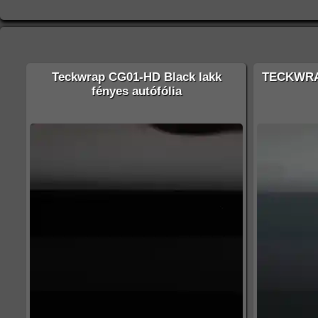
Teckwrap CG01-HD Black lakk
TECKWRA
fényes autófólia