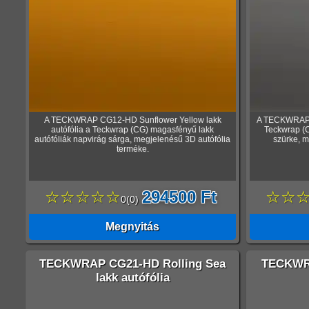
A TECKWRAP CG12-HD Sunflower Yellow lakk
A TECKWRAP C
autófólia a Teckwrap (CG) magasfényű lakk
Teckwrap (C
autófóliák napvirág sárga, megjelenésű 3D autófólia
szürke, m
terméke.
☆☆☆☆☆
294500 Ft
☆☆
0
(
0
)
Megnyitás
TECKWRAP CG21-HD Rolling Sea
TECKWRA
lakk autófólia