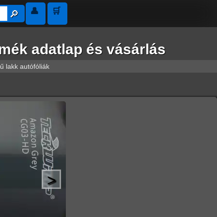
👤
🛒
🔎︎
ék adatlap és vásárlás
 lakk autófóliák
>