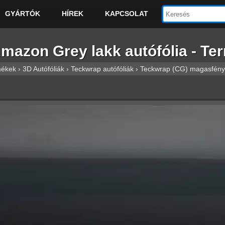
GYÁRTÓK
HÍREK
KAPCSOLAT
on Grey lakk autófólia - Term
mékek
›
3D Autófóliák
›
Teckwrap autófóliák
›
Teckwrap (CG) magasfényű