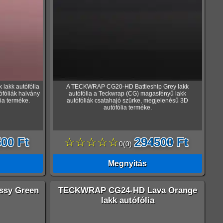
lakk autófólia
A TECKWRAP CG20-HD Battleship Grey lakk
fóliák halvány
autófólia a Teckwrap (CG) magasfényű lakk
ia terméke.
autófóliák csatahajó szürke, megjelenésű 3D
autófólia terméke.
00 Ft
☆☆☆☆☆
294500 Ft
0
(
0
)
Megnyitás
sy Green
TECKWRAP CG24-HD Lava Orange
lakk autófólia