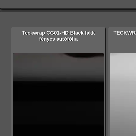
Teckwrap CG01-HD Black lakk
TECKWRA
fényes autófólia