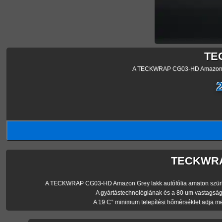
TE
A TECKWRAP CG03-HD Amazon Grey
TECKWRAP
A TECKWRAP CG03-HD Amazon Grey lakk autófólia amaton szürke szín
A gyártástechnológiának és a 80 um vastagsá
A 19 C° minimum telepítési hőmérséklet adja m