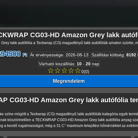
CKWRAP CG03-HD Amazon Grey lakk autófó
 lakk autófólia a Teckwrap (CG) magasfényű lakk autófóliák amaton szürke, me
294500
Ft
Ár érvényessége
:
2026-08-13
Szállítási költség
:
8192
Várható kiszállítás
:
10
-
20
nap
☆☆☆☆☆
0
(
0
)
Megrendelem
 CG03-HD Amazon Grey lakk autófólia ter
e mögött a Teckwrap (CG) magasfényű lakk autófóliák kategória egyik terméke rejtő
gnak köszönhetően a TECKWRAP CG03-HD Amazon Grey lakk autófólia anyag szakító
eg a kezdő rugalmasságot, még a 31 C° maximum telepítési hőmérséklet az extréme