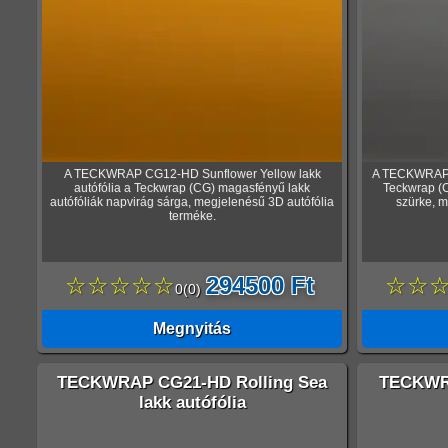
A TECKWRAP CG12-HD Sunflower Yellow lakk
A TECKWRAP C
autófólia a Teckwrap (CG) magasfényű lakk
Teckwrap (C
autófóliák napvirág sárga, megjelenésű 3D autófólia
szürke, m
terméke.
☆☆☆☆☆
294500 Ft
☆☆
0
(
0
)
Megnyitás
TECKWRAP CG21-HD Rolling Sea
TECKWRA
lakk autófólia