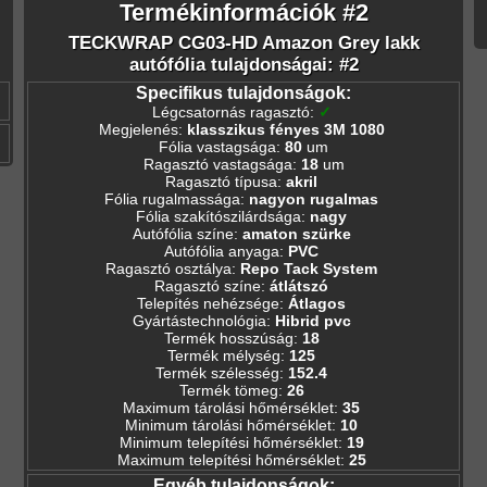
Termékinformációk #2
TECKWRAP CG03-HD Amazon Grey lakk
autófólia tulajdonságai: #2
Specifikus tulajdonságok:
Légcsatornás ragasztó
:
✓
Megjelenés
:
klasszikus fényes 3M 1080
Fólia vastagsága
:
80
um
Ragasztó vastagsága
:
18
um
Ragasztó típusa
:
akril
Fólia rugalmassága
:
nagyon rugalmas
Fólia szakítószilárdsága
:
nagy
Autófólia színe
:
amaton szürke
Autófólia anyaga
:
PVC
Ragasztó osztálya
:
Repo Tack System
Ragasztó színe
:
átlátszó
Telepítés nehézsége
:
Átlagos
Gyártástechnológia
:
Hibrid pvc
Termék hosszúság
:
18
Termék mélység
:
125
Termék szélesség
:
152.4
Termék tömeg
:
26
Maximum tárolási hőmérséklet
:
35
Minimum tárolási hőmérséklet
:
10
Minimum telepítési hőmérséklet
:
19
Maximum telepítési hőmérséklet
:
25
Egyéb tulajdonságok: