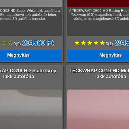
02-HD Super White lakk autófólia a
A TECKWRAP CG06-HD Racing Red lak
) magasfényű lakk autófóliák fehér,
Teckwrap (CG) magasfényű lakk autó
lenésű 3D autófólia terméke.
vörös, piros, megjelenésű 3D autófó
☆☆☆
294500 Ft
★★★★★
2945
0
(
0
)
5
(
1
)
Megnyitás
Megnyitás
AP CG16-HD Slate Grey
TECKWRAP CG19-HD Mille
lakk autófólia
lakk autófólia