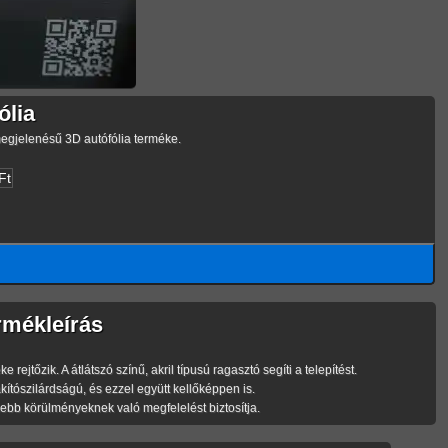
lia
gjelenésű 3D autófólia terméke.
Ft
mékleírás
zik. A átlátszó színű, akril típusú ragasztó segíti a telepítést.
szilárdságú, és ezzel együtt kellőképpen is.
bb körülményeknek való megfelelést biztosítja.