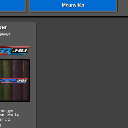
Megnyitás
ker
ephelye
t megye
on utca 14.
int, 1.
5