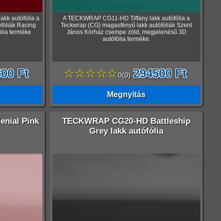
k autófólia a
A TECKWRAP CG11-HD Tiffany lakk autófólia a
fóliák Racing
Teckwrap (CG) magasfényű lakk autófóliák Szent
lia terméke.
János Kórház csempe zöld, megjelenésű 3D
autófólia terméke.
00 Ft
☆☆☆☆☆
294500 Ft
0
(
0
)
Megnyitás
nial Pink
TECKWRAP CG20-HD Battleship
Grey lakk autófólia