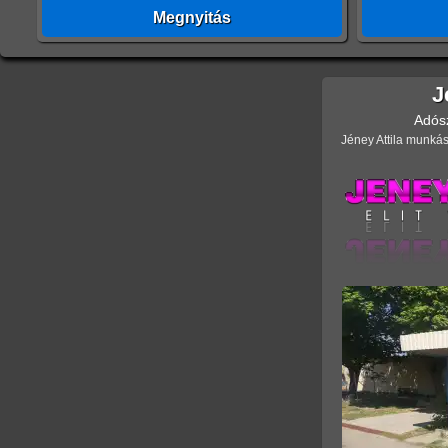
Megnyitás
J
Adós
Jéney Attila munkás