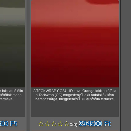
akk autófólia
A TECKWRAP CG24-HD Lava Orange lakk autófólia
tófóliák moha
a Teckwrap (CG) magasfényű lakk autófóliák láva
 terméke.
narancssárga, megjelenésű 3D autófólia terméke.
00 Ft
☆☆☆☆☆
294500 Ft
0
(
0
)