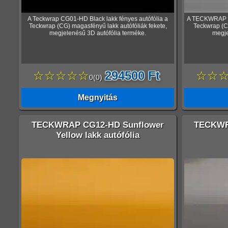
A Teckwrap CG01-HD Black lakk fényes autófólia a
A TECKWRAP CG
Teckwrap (CG) magasfényű lakk autófóliák fekete,
Teckwrap (CG
megjelenésű 3D autófólia terméke.
megje
☆☆☆☆☆
294500 Ft
☆☆
0
(
0
)
Megnyitás
TECKWRAP CG12-HD Sunflower
TECKWR
Yellow lakk autófólia