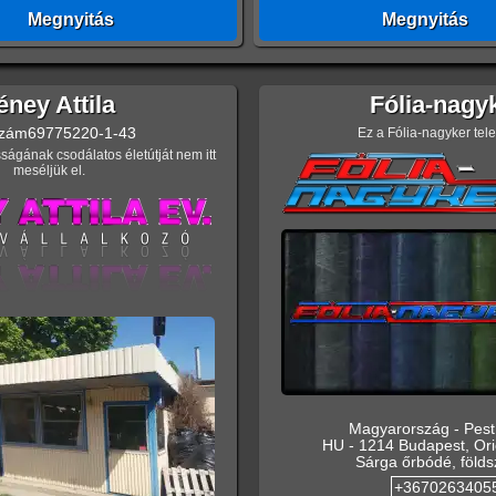
Megnyitás
Megnyitás
éney Attila
Fólia-nagy
zám
69775220-1-43
Ez a Fólia-nagyker tel
ságának csodálatos életútját nem itt
meséljük el.
Magyarország
-
Pes
HU
-
1214
Budapest
,
Ori
Sárga őrbódé, földsz
+3670263405