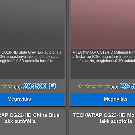
G16-HD Slate Grey lakk autófólia a
A TECKWRAP CG19-HD Millenial Pink 
G) magasfényű lakk autófóliák pala
a Teckwrap (CG) magasfényű lakk autó
egjelenésű 3D autófólia terméke.
rózsaszín, megjelenésű 3D autófól
☆☆☆
294500 Ft
☆☆☆☆☆
2945
0
(
0
)
0
(
0
)
Megnyitás
Megnyitás
P CG22-HD China Blue
TECKWRAP CG23-HD Mos
lakk autófólia
lakk autófólia