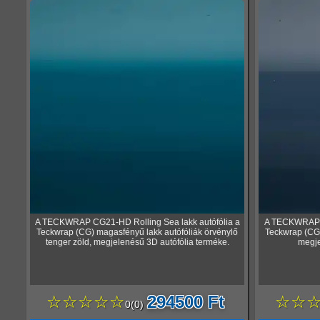
A TECKWRAP CG21-HD Rolling Sea lakk autófólia a
A TECKWRAP C
Teckwrap (CG) magasfényű lakk autófóliák örvénylő
Teckwrap (CG)
tenger zöld, megjelenésű 3D autófólia terméke.
megje
☆☆☆☆☆
294500 Ft
☆☆
0
(
0
)