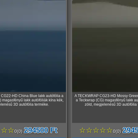
G22-HD China Blue lakk autófólia a
A TECKWRAP CG23-HD Mossy Green l
 magasfényű lakk autófóliák kína kék,
a Teckwrap (CG) magasfényű lakk au
lenésű 3D autófólia terméke.
zöld, megjelenésű 3D autófólia
☆☆☆
294500 Ft
☆☆☆☆☆
2945
0
(
0
)
0
(
0
)