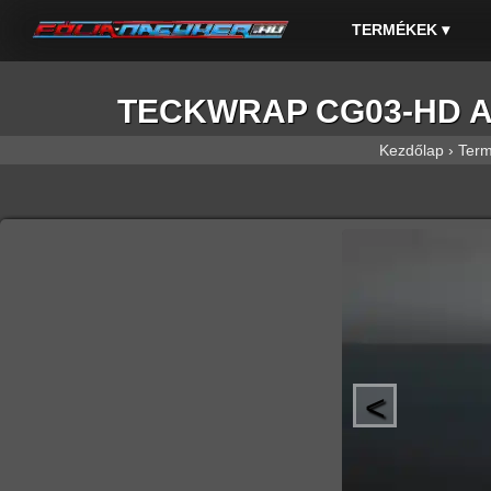
TERMÉKEK
▾
TECKWRAP CG03-HD Amaz
Kezdőlap
›
Ter
<