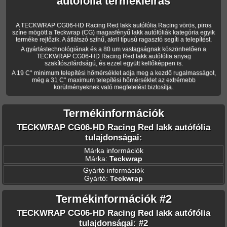
autófólia termékleírás
A TECKWRAP CG06-HD Racing Red lakk autófólia Racing vörös, piros
színe mögött a Teckwrap (CG) magasfényű lakk autófóliák kategória egyik
terméke rejtőzik. A átlátszó színű, akril típusú ragasztó segíti a telepítést.
A gyártástechnológiának és a 80 um vastagságnak köszönhetően a
TECKWRAP CG06-HD Racing Red lakk autófólia anyag
szakítószilárdságú, és ezzel együtt kellőképpen is.
A 19 C° minimum telepítési hőmérséklet adja meg a kezdő rugalmasságot,
még a 31 C° maximum telepítési hőmérséklet az extrémebb
körülményeknek való megfelelést biztosítja.
Termékinformációk
TECKWRAP CG06-HD Racing Red lakk autófólia
tulajdonságai:
Márka információk
Márka:
Teckwrap
Gyártó információk
Gyártó:
Teckwrap
Termékinformációk #2
TECKWRAP CG06-HD Racing Red lakk autófólia
tulajdonságai: #2