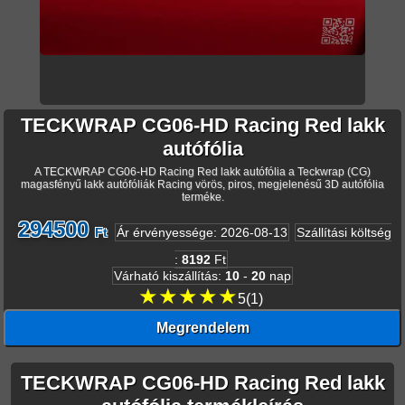
TECKWRAP CG06-HD Racing Red lakk
autófólia
A TECKWRAP CG06-HD Racing Red lakk autófólia a Teckwrap (CG)
magasfényű lakk autófóliák Racing vörös, piros, megjelenésű 3D autófólia
terméke.
294500
Ft
Ár érvényessége
:
2026-08-13
Szállítási költség
:
8192
Ft
Várható kiszállítás
:
10
-
20
nap
★★★★★
5
(
1
)
Megrendelem
TECKWRAP CG06-HD Racing Red lakk