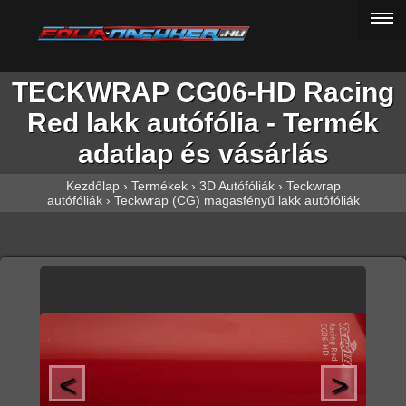
TECKWRAP CG06-HD Racing
Red lakk autófólia - Termék
adatlap és vásárlás
Kezdőlap
›
Termékek
›
3D Autófóliák
›
Teckwrap
autófóliák
›
Teckwrap (CG) magasfényű lakk autófóliák
<
>