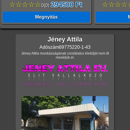
☆☆☆☆☆
294500 Ft
☆☆☆☆
0
(
0
)
Megnyitás
Jéney Attila
Adószám
69775220-1-43
Jéney Attila munkásságának csodálatos életútját nem itt
meséljük el.