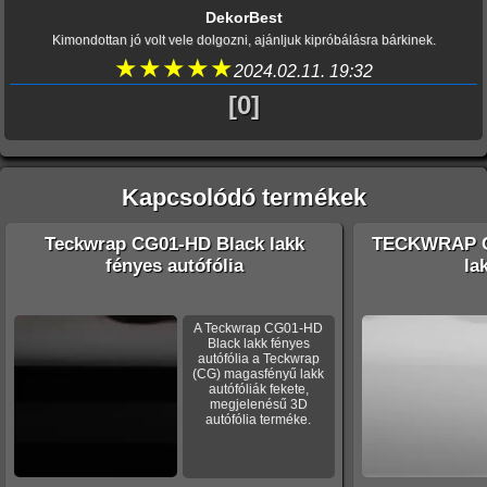
DekorBest
Kimondottan jó volt vele dolgozni, ajánljuk kipróbálásra bárkinek.
★★★★★
2024.02.11. 19:32
[0]
Kapcsolódó termékek
Teckwrap CG01-HD Black lakk
TECKWRAP C
fényes autófólia
la
A Teckwrap CG01-HD
Black lakk fényes
autófólia a Teckwrap
(CG) magasfényű lakk
autófóliák fekete,
megjelenésű 3D
autófólia terméke.