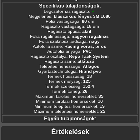
Specifikus tulajdonságok:
Légcsatornás ragasztó
:
✓
Megjelenés
:
klasszikus fényes 3M 1080
Fólia vastagsága
:
80
um
Ragasztó vastagsága
:
18
um
Ragasztó típusa
:
akril
Fólia rugalmassága
:
nagyon rugalmas
Fólia szakítószilárdsága
:
nagy
Autófólia színe
:
Racing vörös, piros
Autófólia anyaga
:
PVC
Ragasztó osztálya
:
Repo Tack System
Ragasztó színe
:
átlátszó
Telepítés nehézsége
:
Átlagos
Gyártástechnológia
:
Hibrid pvc
Termék hosszúság
:
18
Termék mélység
:
125
Termék szélesség
:
152.4
Termék tömeg
:
26
Maximum tárolási hőmérséklet
:
35
Minimum tárolási hőmérséklet
:
10
Minimum telepítési hőmérséklet
:
19
Maximum telepítési hőmérséklet
:
25
Egyéb tulajdonságok:
Értékelések