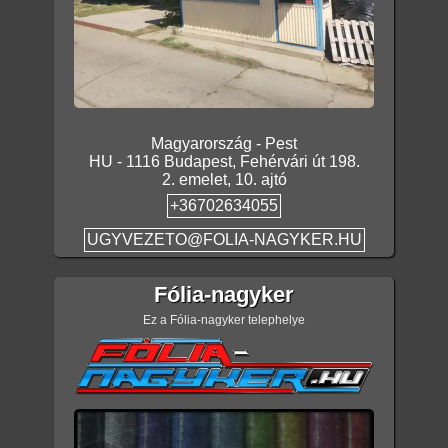
Magyarország
-
Pest
HU
-
1116
Budapest
,
Fehérvári út 198.
2. emelet, 10. ajtó
+36702634055
UGYVEZETO@FOLIA-NAGYKER.HU
Fólia-nagyker
Ez a Fólia-nagyker telephelye