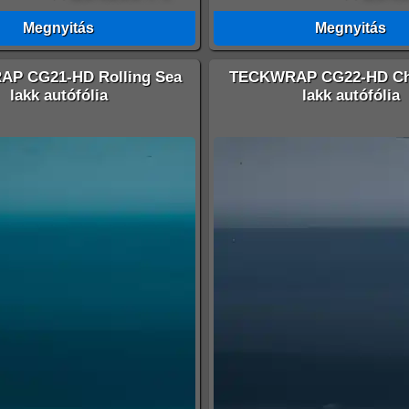
Megnyitás
Megnyitás
P CG21-HD Rolling Sea
TECKWRAP CG22-HD Ch
lakk autófólia
lakk autófólia