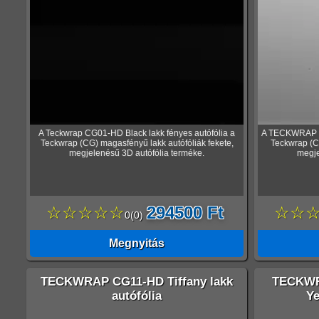
A Teckwrap CG01-HD Black lakk fényes autófólia a
A TECKWRAP CG
Teckwrap (CG) magasfényű lakk autófóliák fekete,
Teckwrap (CG
megjelenésű 3D autófólia terméke.
megje
☆☆☆☆☆
294500 Ft
☆☆
0
(
0
)
Megnyitás
TECKWRAP CG11-HD Tiffany lakk
TECKWR
autófólia
Ye