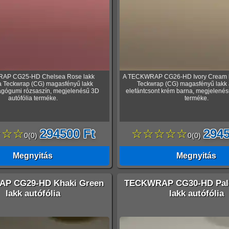
AP CG25-HD Chelsea Rose lakk
A TECKWRAP CG26-HD Ivory Cream la
 a Teckwrap (CG) magasfényű lakk
Teckwrap (CG) magasfényű lakk a
rágógumi rózsaszín, megjelenésű 3D
elefántcsont krém barna, megjelenés
autófólia terméke.
terméke.
☆☆☆
294500 Ft
☆☆☆☆☆
2945
0
(
0
)
0
(
0
)
Megnyitás
Megnyitás
P CG29-HD Khaki Green
TECKWRAP CG30-HD Pale
lakk autófólia
lakk autófólia