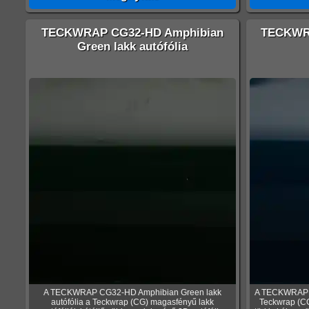
TECKWRAP CG32-HD Amphibian
TECKWRA
Green lakk autófólia
A TECKWRAP CG32-HD Amphibian Green lakk
A TECKWRAP C
autófólia a Teckwrap (CG) magasfényű lakk
Teckwrap (CG