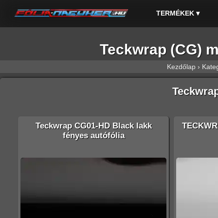
TERMÉKEK
▾
Teckwrap (CG) ma
Kezdőlap
›
Kate
Teckwrap
Teckwrap CG01-HD Black lakk
TECKWRA
fényes autófólia