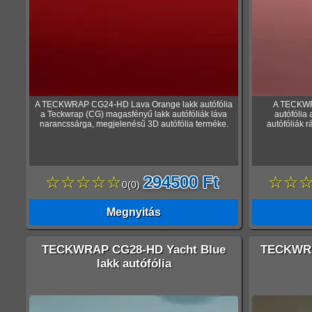
A TECKWRAP CG24-HD Lava Orange lakk autófólia
A TECKWR
a Teckwrap (CG) magasfényű lakk autófóliák láva
autófólia
narancssárga, megjelenésű 3D autófólia terméke.
autófóliák 
☆☆☆☆☆
294500 Ft
☆☆
0
(
0
)
Megnyitás
TECKWRAP CG28-HD Yacht Blue
TECKWRA
lakk autófólia