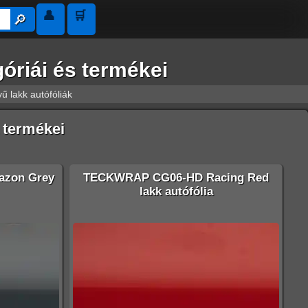
👤
🛒
🔎︎
óriái és termékei
 lakk autófóliák
 termékei
zon Grey
TECKWRAP CG06-HD Racing Red
lakk autófólia