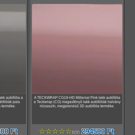
k autófólia a
A TECKWRAP CG19-HD Millenial Pink lakk autófólia
ófóliák pala
a Teckwrap (CG) magasfényű lakk autófóliák halvány
a terméke.
rózsaszín, megjelenésű 3D autófólia terméke.
00 Ft
☆☆☆☆☆
294500 Ft
0
(
0
)