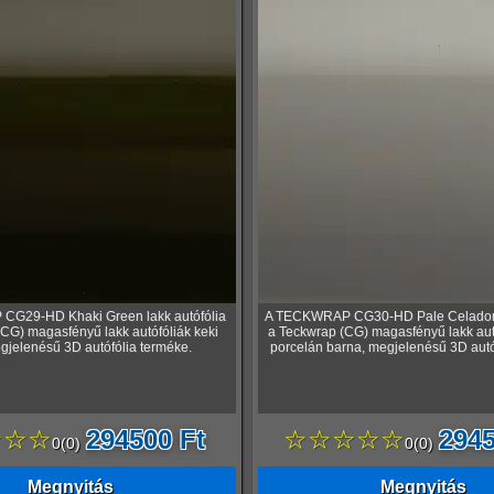
G29-HD Khaki Green lakk autófólia
A TECKWRAP CG30-HD Pale Celadon l
CG) magasfényű lakk autófóliák keki
a Teckwrap (CG) magasfényű lakk aut
gjelenésű 3D autófólia terméke.
porcelán barna, megjelenésű 3D autó
☆☆☆
294500 Ft
☆☆☆☆☆
2945
0
(
0
)
0
(
0
)
Megnyitás
Megnyitás