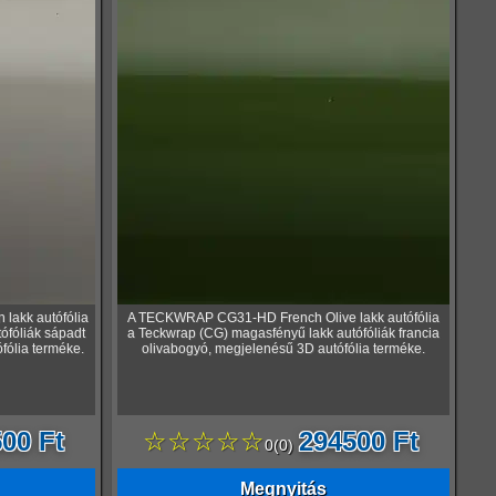
akk autófólia
A TECKWRAP CG31-HD French Olive lakk autófólia
ófóliák sápadt
a Teckwrap (CG) magasfényű lakk autófóliák francia
fólia terméke.
olivabogyó, megjelenésű 3D autófólia terméke.
00 Ft
☆☆☆☆☆
294500 Ft
0
(
0
)
Megnyitás