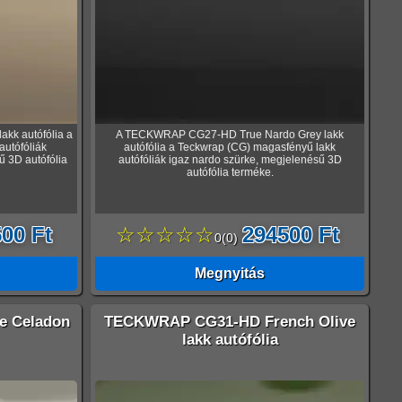
kk autófólia a
A TECKWRAP CG27-HD True Nardo Grey lakk
utófóliák
autófólia a Teckwrap (CG) magasfényű lakk
ű 3D autófólia
autófóliák igaz nardo szürke, megjelenésű 3D
autófólia terméke.
00 Ft
☆☆☆☆☆
294500 Ft
0
(
0
)
Megnyitás
 Celadon
TECKWRAP CG31-HD French Olive
lakk autófólia