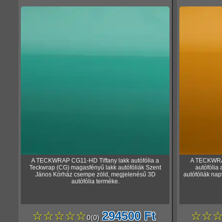
A TECKWRAP CG11-HD Tiffany lakk autófólia a
A TECKWRAP
Teckwrap (CG) magasfényű lakk autófóliák Szent
autófólia
János Kórház csempe zöld, megjelenésű 3D
autófóliák nap
autófólia terméke.
☆☆☆☆☆
294500 Ft
☆☆
0
(
0
)