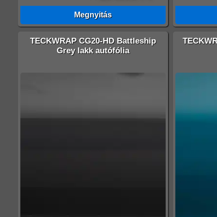
Megnyitás
TECKWRAP CG20-HD Battleship
TECKWRA
Grey lakk autófólia