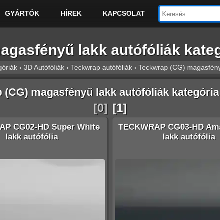
GYÁRTÓK
HÍREK
KAPCSOLAT
gasfényű lakk autófóliák kateg
góriák
›
3D Autófóliák
›
Teckwrap autófóliák
›
Teckwrap (CG) magasfényű
 (CG) magasfényű lakk autófóliák kategória
[0]
[1]
P CG02-HD Super White
TECKWRAP CG03-HD Ama
lakk autófólia
lakk autófólia