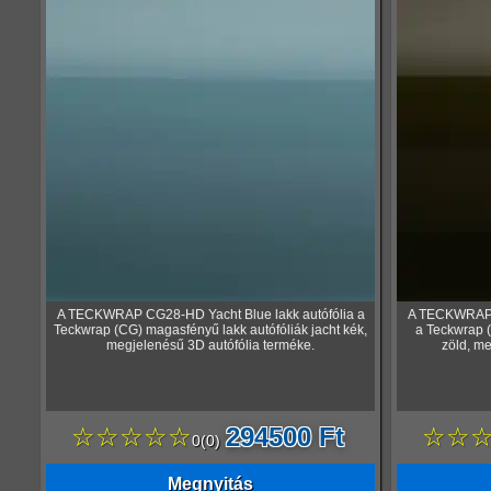
A TECKWRAP CG28-HD Yacht Blue lakk autófólia a
A TECKWRAP C
Teckwrap (CG) magasfényű lakk autófóliák jacht kék,
a Teckwrap (
megjelenésű 3D autófólia terméke.
zöld, me
☆☆☆☆☆
294500 Ft
☆☆
0
(
0
)
Megnyitás