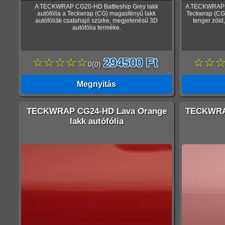
A TECKWRAP CG20-HD Battleship Grey lakk
A TECKWRAP CG
autófólia a Teckwrap (CG) magasfényű lakk
Teckwrap (CG)
autófóliák csatahajó szürke, megjelenésű 3D
tenger zöld
autófólia terméke.
☆☆☆☆☆
294500 Ft
☆☆
0
(
0
)
Megnyitás
TECKWRAP CG24-HD Lava Orange
TECKWRAP
lakk autófólia