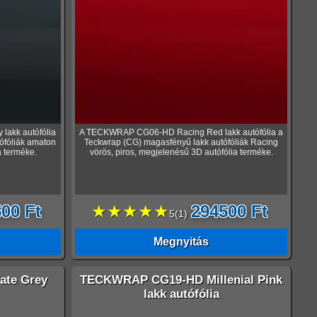
akk autófólia
A TECKWRAP CG06-HD Racing Red lakk autófólia a
ófóliák amaton
Teckwrap (CG) magasfényű lakk autófóliák Racing
a terméke.
vörös, piros, megjelenésű 3D autófólia terméke.
00 Ft
★★★★★
294500 Ft
5
(
1
)
Megnyitás
te Grey
TECKWRAP CG19-HD Millenial Pink
lakk autófólia