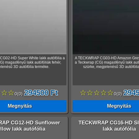
02-HD Super White lakk autófólia a
A TECKWRAP CG03-HD Amazon Grey l
) magasfényű lakk autófóliák fehér,
a Teckwrap (CG) magasfényű lakk aut
lenésű 3D autófólia terméke.
szürke, megjelenésű 3D autófóli
☆☆☆
294500 Ft
☆☆☆☆☆
2945
0
(
0
)
0
(
0
)
Megnyitás
Megnyitás
AP CG12-HD Sunflower
TECKWRAP CG16-HD Sla
llow lakk autófólia
lakk autófólia