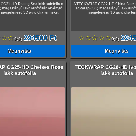
21-HD Rolling Sea lakk autófólia a
A TECKWRAP CG22-HD China Blue lak
 magasfényű lakk autófóliák örvénylő
Teckwrap (CG) magasfényű lakk autófó
, megjelenésű 3D autófólia terméke.
megjelenésű 3D autófólia te
☆☆☆
294500 Ft
☆☆☆☆☆
2945
0
(
0
)
0
(
0
)
Megnyitás
Megnyitás
 CG25-HD Chelsea Rose
TECKWRAP CG26-HD Ivo
lakk autófólia
lakk autófólia