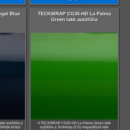
al Blue
TECKWRAP CG35-HD La Palma
Green lakk autófólia
k autófólia a
A TECKWRAP CG35-HD La Palma Green lakk
óliák királyi
autófólia a Teckwrap (CG) magasfényű lakk