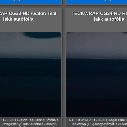
P CG33-HD Avalon Teal
TECKWRAP CG34-HD Reg
lakk autófólia
lakk autófólia
G33-HD Avalon Teal lakk autófólia a
A TECKWRAP CG34-HD Regal Blue lak
) magasfényű lakk autófóliák avalon
Teckwrap (CG) magasfényű lakk autóf