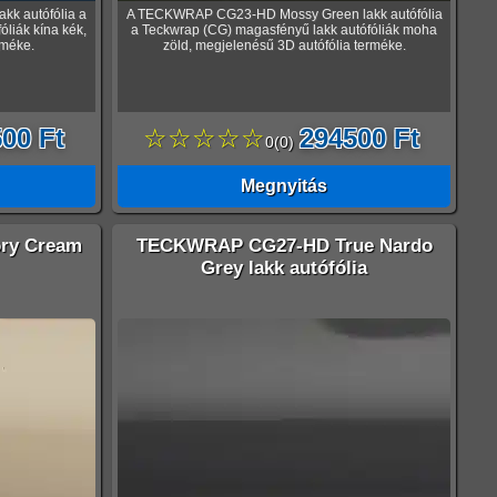
k autófólia a
A TECKWRAP CG23-HD Mossy Green lakk autófólia
liák kína kék,
a Teckwrap (CG) magasfényű lakk autófóliák moha
rméke.
zöld, megjelenésű 3D autófólia terméke.
00 Ft
☆☆☆☆☆
294500 Ft
0
(
0
)
Megnyitás
ry Cream
TECKWRAP CG27-HD True Nardo
Grey lakk autófólia