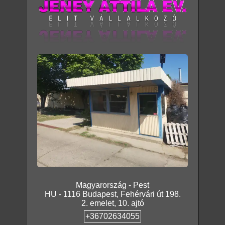
Magyarország
-
Pest
HU
-
1116
Budapest
,
Fehérvári út 198.
2. emelet, 10. ajtó
+36702634055