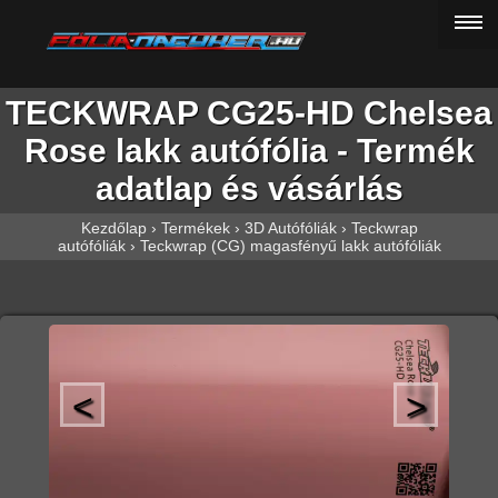
TECKWRAP CG25-HD Chelsea
Rose lakk autófólia - Termék
adatlap és vásárlás
Kezdőlap
›
Termékek
›
3D Autófóliák
›
Teckwrap
autófóliák
›
Teckwrap (CG) magasfényű lakk autófóliák
<
>