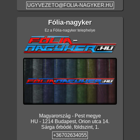
UGYVEZETO@FOLIA-NAGYKER.HU
Fólia-nagyker
Ez a Fólia-nagyker telephelye
Magyarország
-
Pest megye
HU
-
1214
Budapest
,
Orion utca 14.
Sárga őrbódé, földszint, 1.
+36702634055