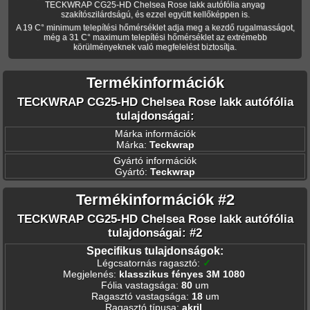
TECKWRAP CG25-HD Chelsea Rose lakk autófólia anyag
szakítószilárdságú, és ezzel együtt kellőképpen is.
A 19 C° minimum telepítési hőmérséklet adja meg a kezdő rugalmasságot,
még a 31 C° maximum telepítési hőmérséklet az extrémebb
körülményeknek való megfelelést biztosítja.
Termékinformációk
TECKWRAP CG25-HD Chelsea Rose lakk autófólia
tulajdonságai:
Márka információk
Márka:
Teckwrap
Gyártó információk
Gyártó:
Teckwrap
Termékinformációk #2
TECKWRAP CG25-HD Chelsea Rose lakk autófólia
tulajdonságai: #2
Specifikus tulajdonságok:
Légcsatornás ragasztó
:
✓
Megjelenés
:
klasszikus fényes 3M 1080
Fólia vastagsága
:
80
um
Ragasztó vastagsága
:
18
um
Ragasztó típusa
:
akril