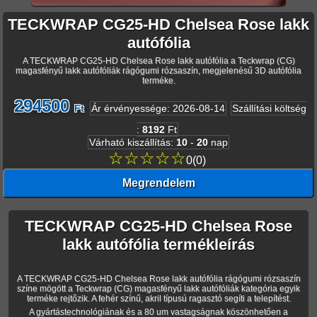
TECKWRAP CG25-HD Chelsea Rose lakk
autófólia
A TECKWRAP CG25-HD Chelsea Rose lakk autófólia a Teckwrap (CG)
magasfényű lakk autófóliák rágógumi rózsaszín, megjelenésű 3D autófólia
terméke.
294500
Ft
Ár érvényessége
:
2026-08-14
Szállítási költség
:
8192
Ft
Várható kiszállítás
:
10
-
20
nap
☆☆☆☆☆
0
(
0
)
Megrendelem
TECKWRAP CG25-HD Chelsea Rose
lakk autófólia termékleírás
A TECKWRAP CG25-HD Chelsea Rose lakk autófólia rágógumi rózsaszín
színe mögött a Teckwrap (CG) magasfényű lakk autófóliák kategória egyik
terméke rejtőzik. A fehér színű, akril típusú ragasztó segíti a telepítést.
A gyártástechnológiának és a 80 um vastagságnak köszönhetően a