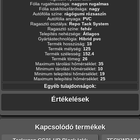
Fólia rugalmassága
:
nagyon rugalmas
Fólia szakítószilárdsága
:
nagy
Autófólia színe
:
rágógumi rózsaszín
Autófólia anyaga
:
PVC
Ragasztó osztálya
:
Repo Tack System
Ragasztó színe
:
fehér
Telepítés nehézsége
:
Átlagos
Gyártástechnológia
:
Hibrid pvc
Termék hosszúság
:
18
Termék mélység
:
125
Termék szélesség
:
152.4
Termék tömeg
:
26
Maximum tárolási hőmérséklet
:
35
Minimum tárolási hőmérséklet
:
10
Minimum telepítési hőmérséklet
:
19
Maximum telepítési hőmérséklet
:
25
Egyéb tulajdonságok:
Értékelések
Kapcsolódó termékek