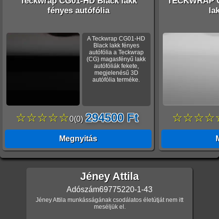
Teckwrap CG01-HD Black lakk
TECKWRAP C
fényes autófólia
la
A Teckwrap CG01-HD
Black lakk fényes
autófólia a Teckwrap
(CG) magasfényű lakk
autófóliák fekete,
megjelenésű 3D
autófólia terméke.
☆☆☆☆☆
294500 Ft
☆☆☆☆
0
(
0
)
Megnyitás
Jéney Attila
Adószám
69775220-1-43
Jéney Attila munkásságának csodálatos életútját nem itt
meséljük el.