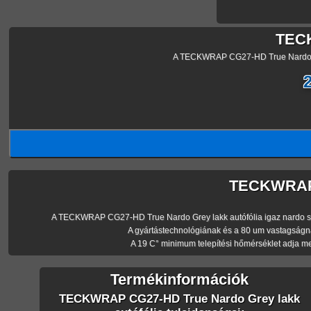
TECK
A TECKWRAP CG27-HD True Nardo Grey
TECKWRAP C
A TECKWRAP CG27-HD True Nardo Grey lakk autófólia igaz nardo szürke 
A gyártástechnológiának és a 80 um vastagságn
A 19 C° minimum telepítési hőmérséklet adja m
Termékinformációk
TECKWRAP CG27-HD True Nardo Grey lakk