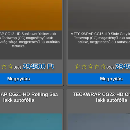
 CG12-HD Sunflower Yellow lakk
A TECKWRAP CG16-HD Slate Grey lak
 a Teckwrap (CG) magasfényű lakk
Teckwrap (CG) magasfényű lakk aut
virág sárga, megjelenésű 3D autófólia
szürke, megjelenésű 3D autófóli
terméke.
☆☆☆
294500 Ft
☆☆☆☆☆
2945
0
(
0
)
0
(
0
)
Megnyitás
Megnyitás
P CG21-HD Rolling Sea
TECKWRAP CG22-HD Ch
lakk autófólia
lakk autófólia