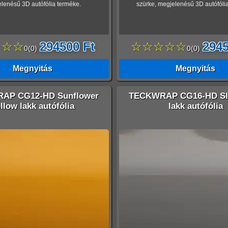
lenésű 3D autófólia terméke.
szürke, megjelenésű 3D autófóli
☆☆☆
294500 Ft
☆☆☆☆☆
2945
0
(
0
)
0
(
0
)
Megnyitás
Megnyitás
AP CG12-HD Sunflower
TECKWRAP CG16-HD Sla
llow lakk autófólia
lakk autófólia