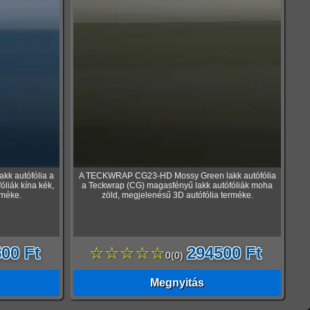
k autófólia a
A TECKWRAP CG23-HD Mossy Green lakk autófólia
liák kína kék,
a Teckwrap (CG) magasfényű lakk autófóliák moha
rméke.
zöld, megjelenésű 3D autófólia terméke.
00 Ft
☆☆☆☆☆
294500 Ft
0
(
0
)
Megnyitás