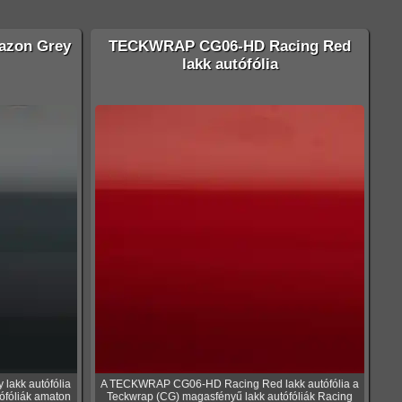
zon Grey
TECKWRAP CG06-HD Racing Red
lakk autófólia
akk autófólia
A TECKWRAP CG06-HD Racing Red lakk autófólia a
ófóliák amaton
Teckwrap (CG) magasfényű lakk autófóliák Racing