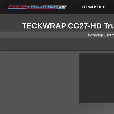
TERMÉKEK
▾
TECKWRAP CG27-HD True N
Kezdőlap
›
Ter