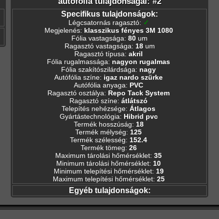
autófólia tulajdonságai: #2
Specifikus tulajdonságok:
Légcsatornás ragasztó
:
✓
Megjelenés
:
klasszikus fényes 3M 1080
Fólia vastagsága
:
80
um
Ragasztó vastagsága
:
18
um
Ragasztó típusa
:
akril
Fólia rugalmassága
:
nagyon rugalmas
Fólia szakítószilárdsága
:
nagy
Autófólia színe
:
igaz nardo szürke
Autófólia anyaga
:
PVC
Ragasztó osztálya
:
Repo Tack System
Ragasztó színe
:
átlátszó
Telepítés nehézsége
:
Átlagos
Gyártástechnológia
:
Hibrid pvc
Termék hosszúság
:
18
Termék mélység
:
125
Termék szélesség
:
152.4
Termék tömeg
:
26
Maximum tárolási hőmérséklet
:
35
Minimum tárolási hőmérséklet
:
10
Minimum telepítési hőmérséklet
:
19
Maximum telepítési hőmérséklet
:
25
Egyéb tulajdonságok: