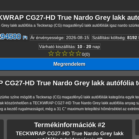
WRAP CG27-HD True Nardo Grey lakk autó
 lakk autófólia a Teckwrap (CG) magasfényű lakk autófóliák igaz nardo szürke
294500
Ft
Ár érvényessége
:
2026-08-15
Szállítási költség
:
8192
Várható kiszállítás
:
10
-
20
nap
☆☆☆☆☆
0
(
0
)
Megrendelem
G27-HD True Nardo Grey lakk autófólia t
színe mögött a Teckwrap (CG) magasfényű lakk autófóliák kategória egyik terméke r
ak köszönhetően a TECKWRAP CG27-HD True Nardo Grey lakk autófólia anyag szakí
eg a kezdő rugalmasságot, még a 31 C° maximum telepítési hőmérséklet az extréme
Termékinformációk #2
TECKWRAP CG27-HD True Nardo Grey lakk