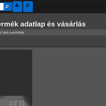
👤
🛒
🔎︎
rmék adatlap és vásárlás
 lakk autófóliák