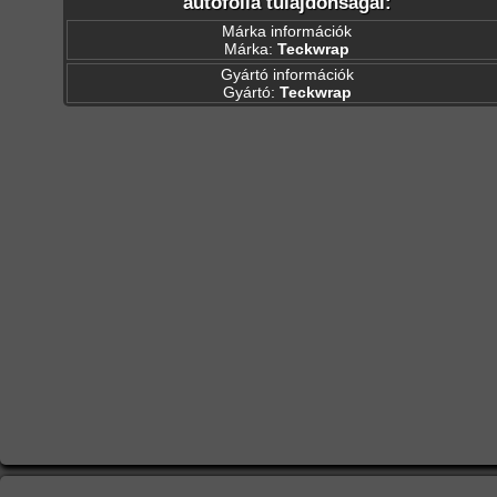
autófólia tulajdonságai:
Márka információk
Márka:
Teckwrap
Gyártó információk
Gyártó:
Teckwrap