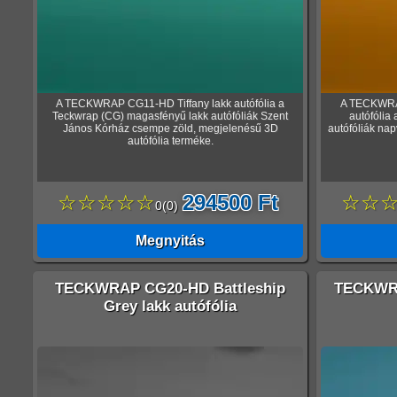
A TECKWRAP CG11-HD Tiffany lakk autófólia a
A TECKWRAP
Teckwrap (CG) magasfényű lakk autófóliák Szent
autófólia
János Kórház csempe zöld, megjelenésű 3D
autófóliák nap
autófólia terméke.
☆☆☆☆☆
294500 Ft
☆☆
0
(
0
)
Megnyitás
TECKWRAP CG20-HD Battleship
TECKWRA
Grey lakk autófólia