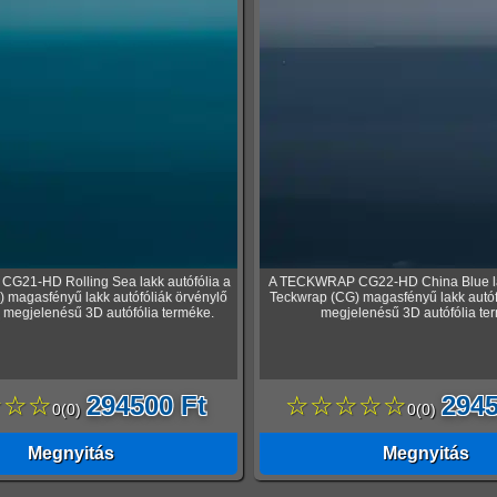
21-HD Rolling Sea lakk autófólia a
A TECKWRAP CG22-HD China Blue lak
 magasfényű lakk autófóliák örvénylő
Teckwrap (CG) magasfényű lakk autófó
, megjelenésű 3D autófólia terméke.
megjelenésű 3D autófólia te
☆☆☆
294500 Ft
☆☆☆☆☆
2945
0
(
0
)
0
(
0
)
Megnyitás
Megnyitás