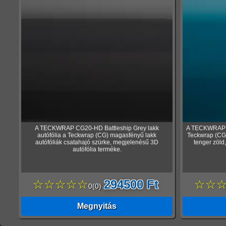
A TECKWRAP CG20-HD Battleship Grey lakk
A TECKWRAP CG
autófólia a Teckwrap (CG) magasfényű lakk
Teckwrap (CG)
autófóliák csatahajó szürke, megjelenésű 3D
tenger zöld
autófólia terméke.
☆☆☆☆☆
294500 Ft
☆☆
0
(
0
)
Megnyitás