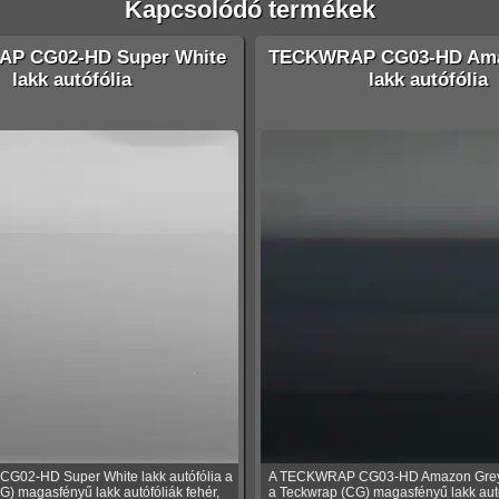
Kapcsolódó termékek
P CG02-HD Super White
TECKWRAP CG03-HD Ama
lakk autófólia
lakk autófólia
02-HD Super White lakk autófólia a
A TECKWRAP CG03-HD Amazon Grey l
) magasfényű lakk autófóliák fehér,
a Teckwrap (CG) magasfényű lakk aut