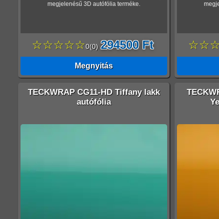
megjelenésű 3D autófólia terméke.
megje
☆☆☆☆☆
294500 Ft
☆☆
0
(
0
)
Megnyitás
TECKWRAP CG11-HD Tiffany lakk
TECKWR
autófólia
Ye