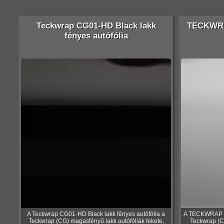
Teckwrap CG01-HD Black lakk
TECKWRA
fényes autófólia
A Teckwrap CG01-HD Black lakk fényes autófólia a
A TECKWRAP CG
Teckwrap (CG) magasfényű lakk autófóliák fekete,
Teckwrap (CG