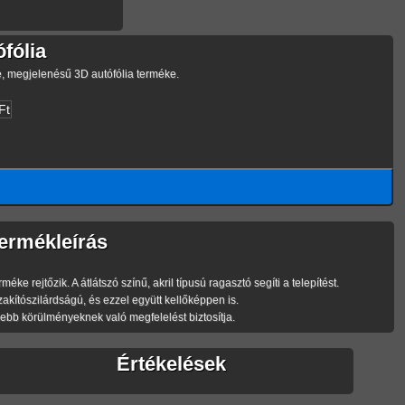
fólia
, megjelenésű 3D autófólia terméke.
Ft
ermékleírás
ejtőzik. A átlátszó színű, akril típusú ragasztó segíti a telepítést.
tószilárdságú, és ezzel együtt kellőképpen is.
bb körülményeknek való megfelelést biztosítja.
Értékelések