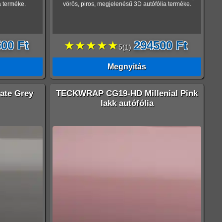
a terméke.
vörös, piros, megjelenésű 3D autófólia terméke.
00 Ft
★★★★★
294500 Ft
5
(
1
)
Megnyitás
te Grey
TECKWRAP CG19-HD Millenial Pink
lakk autófólia