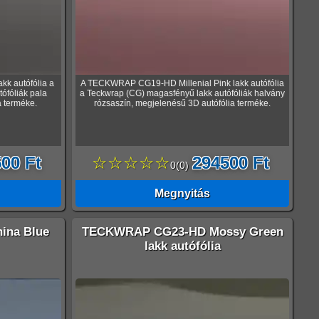
k autófólia a
A TECKWRAP CG19-HD Millenial Pink lakk autófólia
ófóliák pala
a Teckwrap (CG) magasfényű lakk autófóliák halvány
a terméke.
rózsaszín, megjelenésű 3D autófólia terméke.
00 Ft
☆☆☆☆☆
294500 Ft
0
(
0
)
Megnyitás
ina Blue
TECKWRAP CG23-HD Mossy Green
lakk autófólia