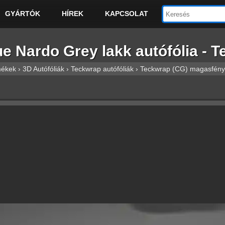
GYÁRTÓK
HÍREK
KAPCSOLAT
ardo Grey lakk autófólia - Te
mékek
›
3D Autófóliák
›
Teckwrap autófóliák
›
Teckwrap (CG) magasfényű